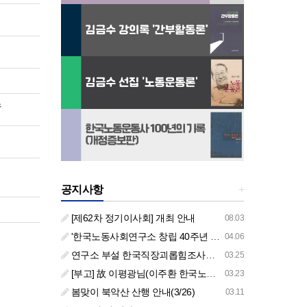
노
공지사항
+
[제62차 정기이사회] 개최 안내
08.03
'한국노동사회연구소 창립 40주년 기념 행사 안내'
04.06
연구소 부설 한국직장괴롭힘조사센터 '2026년도 주요 사업 안내' (교육/컨설팅)
03.25
[부고] 故 이평광님(이주환 한국노동사회연구소 부소장 부친상)
03.23
봄맞이 북악산 산행 안내(3/26)
03.11