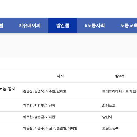
럼
이슈페이퍼
발간물
e노동사회
노동교
저자
발주처
노동 통제
김종진, 김영욱, 박수민, 윤자호
프리드리히 에버트 재단
김종진, 김진두, 이선미
화섬노조
이주환, 송관철, 이다현
당진시
박용철, 이종수, 박선규, 송관철, 이다현
고용노동부