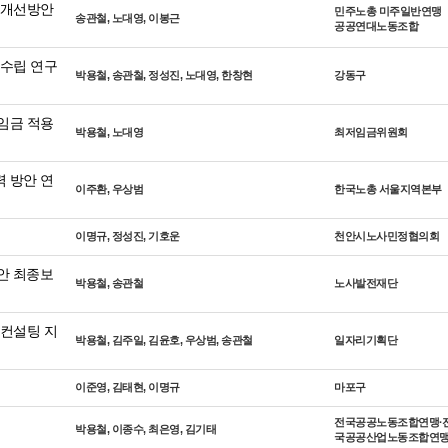
 개선방안
민주노총 미주일반연맹
송관철, 노대영, 이봉근
공공연대노동조합
 수립 연구
박용철, 송관철, 정성진, 노대영, 한창현
강동구
임금 적용
박용철, 노대영
최저임금위원회
 방안 연
이주환, 우상범
한국노총 서울지역본부
이명규, 정성진, 기호운
천안시노사민정협의회
안 최종보
박용철, 송관철
노사발전재단
 컨설팅 지
박용철, 김주일, 김윤호, 우상범, 송관철
일자리기획단
이준영, 김태현, 이명규
마포구
전국공공노동조합연맹∙
박용철, 이종수, 최은영, 김기태
국공공산업노동조합연