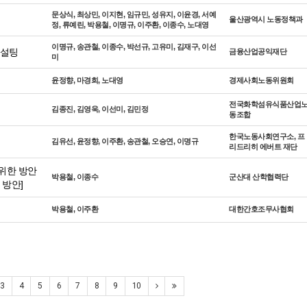
문상식, 최상민, 이지현, 임규민, 성유지, 이윤경, 서예
울산광역시 노동정책과
정, 류예린, 박용철, 이명규, 이주환, 이종수, 노대영
이명규, 송관철, 이종수, 박선규, 고유미, 김재구, 이선
컨설팅
금융산업공익재단
미
윤정향, 마경희, 노대영
경제사회노동위원회
전국화학섬유식품산업
김종진, 김영욱, 이선미, 김민정
동조합
한국노동사회연구소, 프
김유선, 윤정향, 이주환, 송관철, 오승연, 이명규
리드리히 에버트 재단
위한 방안
박용철, 이종수
군산대 산학협력단
 방안]
박용철, 이주환
대한간호조무사협회
3
4
5
6
7
8
9
10