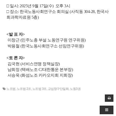
□ 일시: 2025년 9
월 17
일(수) 오후 3시
□ 장소: 한국노동사회연구소 회의실 (사직동 304-28, 한국사
회과학자료원 5층)
<발 표 자>
이창근 (민주노총 부설 노동연구원 연구위원)
박용철 (한국노동사회연구소 선임연구위원)
<토 론 자>
김국현 (서비스연맹 정책실장)
남희정 (택배노조 CJ대한통운 본부장)
서승욱 (화섬노조 카카오지회 지회장)
노조법
,
노조법 2조
,
노조법 3조
,
교섭창구단일화
,
노동3권