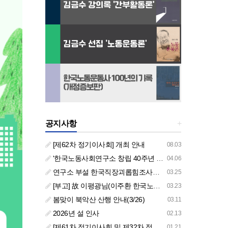
공지사항
+
[제62차 정기이사회] 개최 안내
08.03
'한국노동사회연구소 창립 40주년 기념 행사 안내'
04.06
연구소 부설 한국직장괴롭힘조사센터 '2026년도 주요 사업 안내' (교육/컨설팅)
03.25
[부고] 故 이평광님(이주환 한국노동사회연구소 부소장 부친상)
03.23
봄맞이 북악산 산행 안내(3/26)
03.11
2026년 설 인사
02.13
[제61차 정기이사회 및 제32차 정기총회 합동회의] 개최 안내
01.21