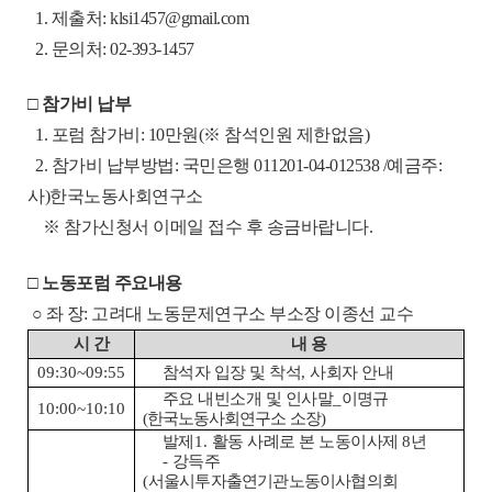
1. 제출처: klsi1457@gmail.com
2. 문의처: 02-393-1457
□ 참가비 납부
1. 포럼 참가비: 10만원(※ 참석인원 제한없음)
2. 참가비 납부방법: 국민은행 011201-04-012538 /예금주:
사)한국노동사회연구소
※ 참가신청서 이메일 접수 후 송금바랍니다.
□ 노동포럼 주요내용
○ 좌 장: 고려대 노동문제연구소 부소장 이종선 교수
시 간
내 용
09:30~09:55
참석자 입장 및 착석
,
사회자 안내
주요 내빈소개 및 인사말
_
이명규
10:00~10:10
(
한국노동사회연구소 소장
)
발제
1.
활동 사례로 본 노동이사제
8
년
-
강득주
(
서울시투자출연기관노동이사협의회