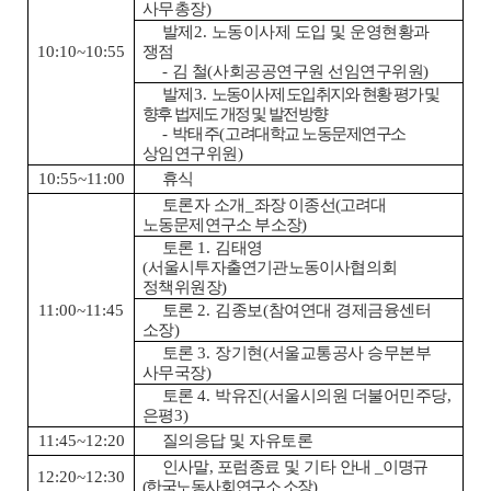
사무총장
)
발제
2.
노동이사제 도입 및 운영현황과
10:10~10:55
쟁점
-
김 철
(
사회공공연구원 선임연구위원
)
발제
3.
노동이사제 도입취지와 현황 평가 및
향후 법제도 개정 및 발전방향
-
박태주
(
고려대학교 노동문제연구소
상임연구위원
)
10:55~11:00
휴식
토론자 소개
_
좌장 이종선
(
고려대
노동문제연구소 부소장
)
토론
1.
김태영
(
서울시투자출연기관노동이사협의회
정책위원장
)
11:00~11:45
토론
2.
김종보
(
참여연대 경제금융센터
소장
)
토론
3.
장기현
(
서울교통공사 승무본부
사무국장
)
토론
4.
박유진
(
서울시의원 더불어민주당
,
은평
3)
11:45~12:20
질의응답 및 자유토론
인사말
,
포럼종료 및 기타 안내
_
이명규
12:20~12:30
(
한국노동사회연구소 소장
)