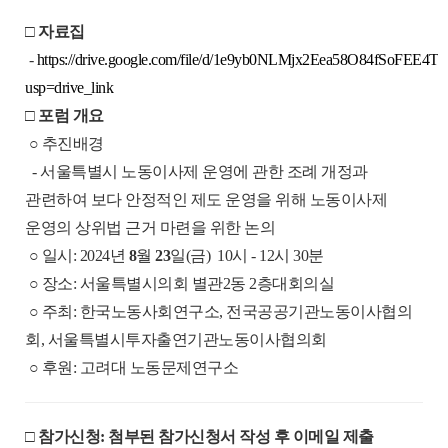
□ 자료집
-
https://drive.google.com/file/d/1e9yb0NLMjx2Eea58O84fSoFEE4Tu
usp=drive_link
□ 포럼 개요
○
추진배경
-
서울특별시 노동이사제 운영에 관한 조례 개정과
관련하여 보다 안정적인 제도 운영을 위해 노동이사제
운영의 상위법 근거 마련을 위한 논의
○ 일시: 2024년
8
월
23
일(금) 10시 - 12시
30분
○ 장소: 서울특별시의회 별관2동 2층대회의실
○ 주최:
한국노동사회연구소, 전국공공기관노동이사협의
회, 서울특별시투자출연기관노동이사협의회
○
후원: 고려대 노동문제연구소
□ 참가신청: 첨부된 참가신청서 작성 후 이메일 제출