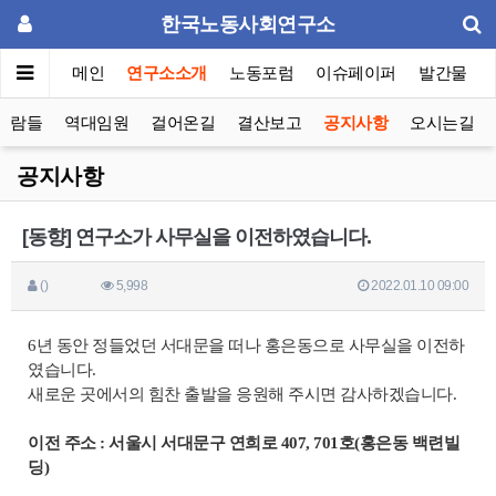
한국노동사회연구소
메인
연구소소개
노동포럼
이슈페이퍼
발간물
사람들
역대임원
걸어온길
결산보고
공지사항
오시는길
공지사항
[동향] 연구소가 사무실을 이전하였습니다.
()
5,998
2022.01.10 09:00
6년 동안 정들었던 서대문을 떠나 홍은동으로 사무실을 이전하
였습니다.
새로운 곳에서의 힘찬 출발을 응원해 주시면 감사하겠습니다.
이전 주소 : 서울시 서대문구 연희로 407, 701호(홍은동 백련빌
딩)