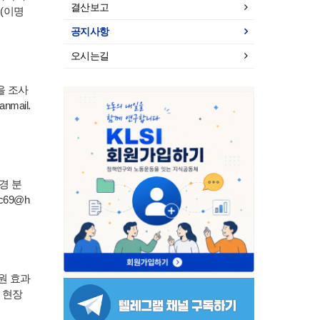
결산보고
(이명
공지사항
오시는길
을 조사
mail.
경 분
69@h
원 효과
 현장