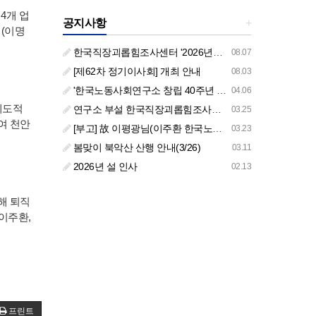
4개 업
공지사항
+
 (이명
한국직장괴롭힘조사센터 '2026년도 하반기 주요 사업 안내' (교육/컨설팅)
08.07
[제62차 정기이사회] 개최 안내
08.03
'한국노동사회연구소 창립 40주년 기념 행사 안내'
04.06
제도적
연구소 부설 한국직장괴롭힘조사센터 '2026년도 주요 사업 안내' (교육/컨설팅)
03.25
여 천안
[부고] 故 이평광님(이주환 한국노동사회연구소 부소장 부친상)
03.23
봄맞이 북악산 산행 안내(3/26)
03.11
2026년 설 인사
02.13
해 퇴직
이주환,
프린트