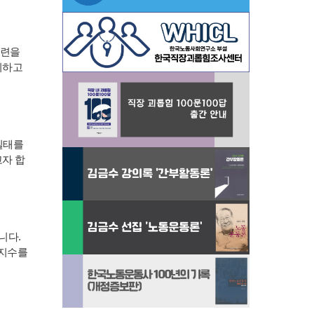
마련을
시하고
실태를
자 합
니다.
가지수를