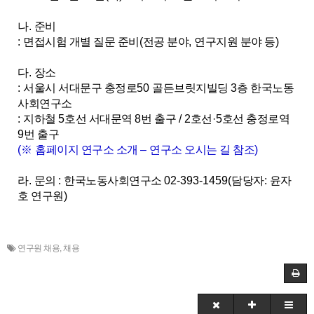
나
.
준비
:
면접시험 개별 질문 준비
(
전공 분야
,
연구지원 분야 등
)
다
.
장소
:
서울시 서대문구 충정로
50
골든브릿지빌딩
3
층 한국노동
사회연구소
:
지하철
5
호선 서대문역
8
번 출구
/ 2
호선
·5
호선 충정로역
9
번 출구
(
※
홈페이지 연구소 소개
–
연구소 오시는 길 참조
)
라
.
문의
:
한국노동사회연구소
02-393-1459(
담당자
:
윤자
호 연구원
)
연구원 채용
,
채용