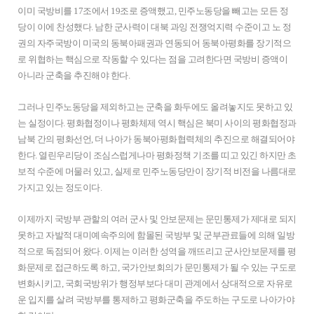
이미 국방비를 17조에서 19조로 증액했고, 민주노동당을 빼고는 모든 정
당이 이에 찬성했다. 남한 군사력이 대북 과잉 전쟁억지력 수준이고 노 정
권의 자주국방이 미국의 동북아패권과 연동되어 동북아평화를 장기적으
로 위협하는 핵심으로 작동할 수 있다는 점을 고려한다면 국방비 증액이
아니라 군축을 추진해야 한다.
그러나 민주노동당을 제외하고는 군축을 화두에도 올려놓지도 못하고 있
는 실정이다. 평화협정이나 평화체제 역시 핵심은 북미 사이의 평화협정과
남북 간의 평화선언, 더 나아가 동북아평화협력체의 추진으로 해결되어야
한다. 열린우리당이 조심스럽게나마 평화정책 기조를 띠고 있긴 하지만 초
보적 수준에 머물러 있고, 실제로 민주노동당만이 장기적 비전을 나름대로
가지고 있는 정도이다.
이제까지 국방부 관할의 여러 군사 및 안보문제는 문민통제가 제대로 되지
못하고 자발적 대미예속주의에 함몰된 국방부 및 군부관료들에 의해 일방
적으로 독점되어 왔다. 이제는 이러한 성역을 깨뜨리고 군사안보문제를 평
화문제로 접근하도록 하고, 국가안보회의가 문민통제가 될 수 있는 구도로
변화시키고, 국회국방위가 행정부보다 대미 관계에서 상대적으로 자유로
운 입지를 살려 국방부를 통제하고 평화군축을 주도하는 구도로 나아가야