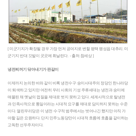
[ 미군기지가 확장될 경우 가장 먼저 공여지로 변할 평택 팽성읍 대추리. 미
군기지 반대 깃발이 곳곳에 휘날린다. - 출처:참세상 ]
냉전찌꺼기 닦아내기가 판갈이
이제까지 논의한 바와 같이 비록 냉전수구·숭미사대주의 정당인 한나라당
이 퇴색하고 있지만 여전히 우리 사회의 기성 주류세대는 냉전과 숭미에
매몰된 채 옛날의 껍질을 제대로 벗지 못하고 있다. 세계사적으로 탈냉전
과 민족사적으로 통일이라는 시대적 요구를 제대로 담지하지 못하는 수준
이다. 열린우리당은 이 냉전·수구적 범주에서는 벗어나긴 했지만 아직 가
야할 길은 요원하다. 단지 민주노동당만이 시대적 흐름에 호흡을 같이하는
고독한 선두주자이다.