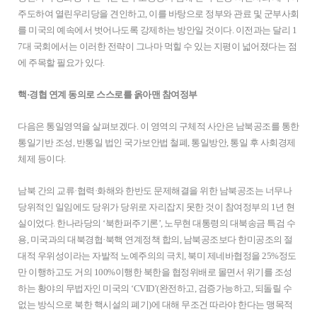
주도하여 열린우리당을 견인하고, 이를 바탕으로 정부와 관료 및 군부사회
를 미국의 예속에서 벗어나도록 강제하는 방안일 것이다. 이전과는 달리 1
7대 국회에서는 이러한 전략이 그나마 먹힐 수 있는 지평이 넓어졌다는 점
에 주목할 필요가 있다.
핵·경협 연계 동의로 스스로를 옭아맨 참여정부
다음은 통일영역을 살펴보겠다. 이 영역의 구체적 사안은 남북공조를 통한
통일기반 조성, 반통일 법인 국가보안법 철폐, 통일방안, 통일 후 사회경제
체제 등이다.
남북 간의 교류·협력·화해와 한반도 문제해결을 위한 남북공조는 너무나
당위적인 일임에도 당위가 당위로 자리잡지 못한 것이 참여정부의 1년 현
실이었다. 한나라당의 ‘북한퍼주기론’, 노무현 대통령의 대북송금 특검 수
용, 미국과의 대북경협·북핵 연계정책 합의, 남북공조보다 한미공조의 절
대적 우위성이라는 자발적 노예주의의 극치, 북미 제네바협정을 25%정도
만 이행하고도 거의 100%이행한 북한을 협정위배로 몰면서 위기를 조성
하는 황야의 무법자인 미국의 ‘CVID’(완전하고, 검증가능하고, 되돌릴 수
없는 방식으로 북한 핵시설의 폐기)에 대해 무조건 따라야 한다는 맹목적