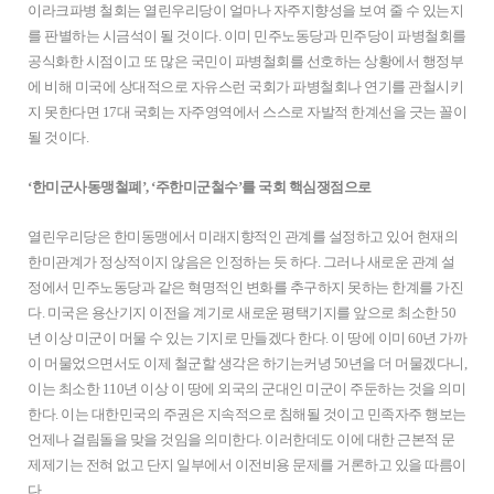
이라크파병 철회는 열린우리당이 얼마나 자주지향성을 보여 줄 수 있는지
를 판별하는 시금석이 될 것이다. 이미 민주노동당과 민주당이 파병철회를
공식화한 시점이고 또 많은 국민이 파병철회를 선호하는 상황에서 행정부
에 비해 미국에 상대적으로 자유스런 국회가 파병철회나 연기를 관철시키
지 못한다면 17대 국회는 자주영역에서 스스로 자발적 한계선을 긋는 꼴이
될 것이다.
‘한미군사동맹철폐’, ‘주한미군철수’를 국회 핵심쟁점으로
열린우리당은 한미동맹에서 미래지향적인 관계를 설정하고 있어 현재의
한미관계가 정상적이지 않음은 인정하는 듯 하다. 그러나 새로운 관계 설
정에서 민주노동당과 같은 혁명적인 변화를 추구하지 못하는 한계를 가진
다. 미국은 용산기지 이전을 계기로 새로운 평택기지를 앞으로 최소한 50
년 이상 미군이 머물 수 있는 기지로 만들겠다 한다. 이 땅에 이미 60년 가까
이 머물었으면서도 이제 철군할 생각은 하기는커녕 50년을 더 머물겠다니,
이는 최소한 110년 이상 이 땅에 외국의 군대인 미군이 주둔하는 것을 의미
한다. 이는 대한민국의 주권은 지속적으로 침해될 것이고 민족자주 행보는
언제나 걸림돌을 맞을 것임을 의미한다. 이러한데도 이에 대한 근본적 문
제제기는 전혀 없고 단지 일부에서 이전비용 문제를 거론하고 있을 따름이
다.