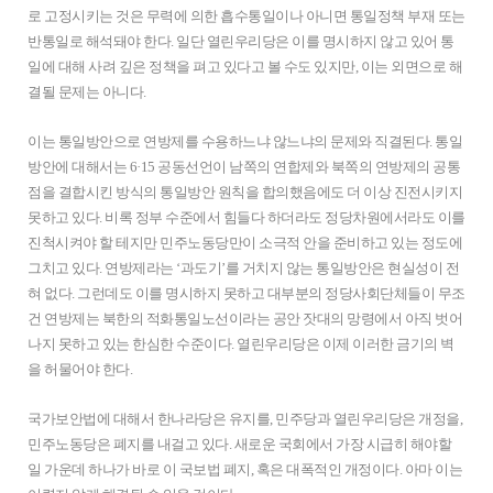
로 고정시키는 것은 무력에 의한 흡수통일이나 아니면 통일정책 부재 또는
반통일로 해석돼야 한다. 일단 열린우리당은 이를 명시하지 않고 있어 통
일에 대해 사려 깊은 정책을 펴고 있다고 볼 수도 있지만, 이는 외면으로 해
결될 문제는 아니다.
이는 통일방안으로 연방제를 수용하느냐 않느냐의 문제와 직결된다. 통일
방안에 대해서는 6·15 공동선언이 남쪽의 연합제와 북쪽의 연방제의 공통
점을 결합시킨 방식의 통일방안 원칙을 합의했음에도 더 이상 진전시키지
못하고 있다. 비록 정부 수준에서 힘들다 하더라도 정당차원에서라도 이를
진척시켜야 할 테지만 민주노동당만이 소극적 안을 준비하고 있는 정도에
그치고 있다. 연방제라는 ‘과도기’를 거치지 않는 통일방안은 현실성이 전
혀 없다. 그런데도 이를 명시하지 못하고 대부분의 정당사회단체들이 무조
건 연방제는 북한의 적화통일노선이라는 공안 잣대의 망령에서 아직 벗어
나지 못하고 있는 한심한 수준이다. 열린우리당은 이제 이러한 금기의 벽
을 허물어야 한다.
국가보안법에 대해서 한나라당은 유지를, 민주당과 열린우리당은 개정을,
민주노동당은 폐지를 내걸고 있다. 새로운 국회에서 가장 시급히 해야할
일 가운데 하나가 바로 이 국보법 폐지, 혹은 대폭적인 개정이다. 아마 이는