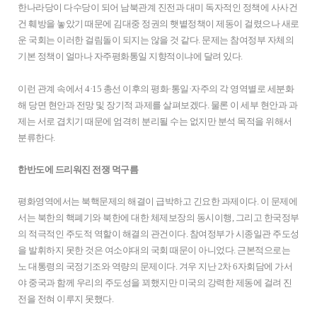
한나라당이 다수당이 되어 남북관계 진전과 대미 독자적인 정책에 사사건
건 훼방을 놓았기 때문에 김대중 정권의 햇볕정책이 제동이 걸렸으나 새로
운 국회는 이러한 걸림돌이 되지는 않을 것 같다. 문제는 참여정부 자체의
기본 정책이 얼마나 자주평화통일 지향적이냐에 달려 있다.
이런 관계 속에서 4·15 총선 이후의 평화·통일·자주의 각 영역별로 세분화
해 당면 현안과 전망 및 장기적 과제를 살펴보겠다. 물론 이 세부 현안과 과
제는 서로 겹치기 때문에 엄격히 분리될 수는 없지만 분석 목적을 위해서
분류한다.
한반도에 드리워진 전쟁 먹구름
평화영역에서는 북핵문제의 해결이 급박하고 긴요한 과제이다. 이 문제에
서는 북한의 핵폐기와 북한에 대한 체제보장의 동시이행, 그리고 한국정부
의 적극적인 주도적 역할이 해결의 관건이다. 참여정부가 시종일관 주도성
을 발휘하지 못한 것은 여소야대의 국회 때문이 아니었다. 근본적으로는
노 대통령의 국정기조와 역량의 문제이다. 겨우 지난 2차 6자회담에 가서
야 중국과 함께 우리의 주도성을 꾀했지만 미국의 강력한 제동에 걸려 진
전을 전혀 이루지 못했다.