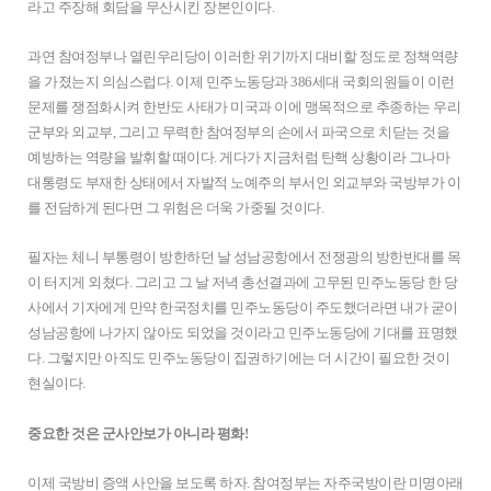
라고 주장해 회담을 무산시킨 장본인이다.
과연 참여정부나 열린우리당이 이러한 위기까지 대비할 정도로 정책역량
을 가졌는지 의심스럽다. 이제 민주노동당과 386세대 국회의원들이 이런
문제를 쟁점화시켜 한반도 사태가 미국과 이에 맹목적으로 추종하는 우리
군부와 외교부, 그리고 무력한 참여정부의 손에서 파국으로 치닫는 것을
예방하는 역량을 발휘할 때이다. 게다가 지금처럼 탄핵 상황이라 그나마
대통령도 부재한 상태에서 자발적 노예주의 부서인 외교부와 국방부가 이
를 전담하게 된다면 그 위험은 더욱 가중될 것이다.
필자는 체니 부통령이 방한하던 날 성남공항에서 전쟁광의 방한반대를 목
이 터지게 외쳤다. 그리고 그 날 저녁 총선결과에 고무된 민주노동당 한 당
사에서 기자에게 만약 한국정치를 민주노동당이 주도했더라면 내가 굳이
성남공항에 나가지 않아도 되었을 것이라고 민주노동당에 기대를 표명했
다. 그렇지만 아직도 민주노동당이 집권하기에는 더 시간이 필요한 것이
현실이다.
중요한 것은 군사안보가 아니라 평화!
이제 국방비 증액 사안을 보도록 하자. 참여정부는 자주국방이란 미명아래