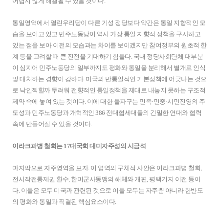
어렵지 않게 해결될 수 있을 것이다.
통일영역에서 열린우리당이 다른 기성 정당보다 약간은 통일 지향적인 모
습을 보이고 있고 민주노동당이 역시 가장 통일 지향적 정책을 구사하고
있는 점을 보아 이전의 모습과는 차이를 보이겠지만 참여정부의 원초적 한
계 등을 고려할 때 큰 진전을 기대하기 힘들다. 국내 정당사회단체 대부분
이 심지어 민주노동당의 일부까지도 평화와 통일을 분리해서 별개로 인식
및 대처하는 경향이 강하다. 미국의 반통일적인 기본정책에 어긋나는 것으
로 낙인찍힐까 두려워 전향적인 통일정책을 제대로 내놓지 못하는 구조적
제약 속에 놓여 있는 것이다. 이에 대한 돌파구는 민족·민중·시민진영의 주
도성과 민주노동당과 개혁적인 386 전대협세대들의 긴밀한 연대와 협력
속에 만들어질 수 있을 것이다.
이라크파병 철회는 17대국회 대미자주성의 시금석
마지막으로 자주영역을 보자. 이 영역의 구체적 사안은 이라크파병 철회,
전시작전통제권 환수, 한미군사동맹의 해체와 개편, 평택기지 이전 등이
다. 이들은 모두 미국과 관련된 것으로 이들 모두는 자주뿐 아니라 한반도
의 평화와 통일과 직결된 핵심요소이다.