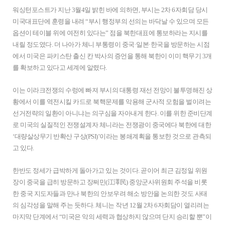
워싱턴포스트가 지난 3월4일 밝힌 바에 의하면, 부시는 2차 6자회담 당시
미국대표단에 훈령을 내려 “부시 행정부의 선의는 바닥날 수 있으며 모든
옵션이 테이블 위에 여전히 있다는” 점을 북한대표에 통보하라는 지시를
내릴 정도였다. 더 나아가 체니 부통령이 중국·일본·한국을 방문하는 시점
에서 미국은 파키스탄 출신 칸 박사의 증언을 통해 북한이 이미 핵무기 3개
를 확보하고 있다고 세계에 알렸다.
이는 이라크전쟁의 수렁에 빠져 부시의 대통령 재선 전망이 불투명해진 상
황에서 이를 역전시킬 카드로 북핵문제를 악용해 군사적 모험을 벌이려는
선거전략의 일환이 아니냐는 의구심을 자아내게 한다. 이를 위한 준비단계
로 미국의 실질적인 전쟁설계자 체니라는 전쟁광이 중국에다 북한에 대한
‘대량살상무기 반확산 구상(PSI)’이라는 봉쇄계획을 통보한 것으로 관측되
고 있다.
한반도 정세가 급박하게 돌아가고 있는 것이다. 곧이어 최근 김정일 위원
장이 중국을 급히 방문하고 장쩌민(江澤民) 중앙군사위원회 주석을 비롯
한 중국 지도자들과 만나 북한의 안보우려 해소 방안을 논의한 것도 사태
의 심각성을 말해 주는 듯하다. 체니는 작년 12월 2차 6자회담이 열리려는
마지막 단계에서 “미국은 악의 세력과 협상하지 않으며 단지 승리할 뿐”이