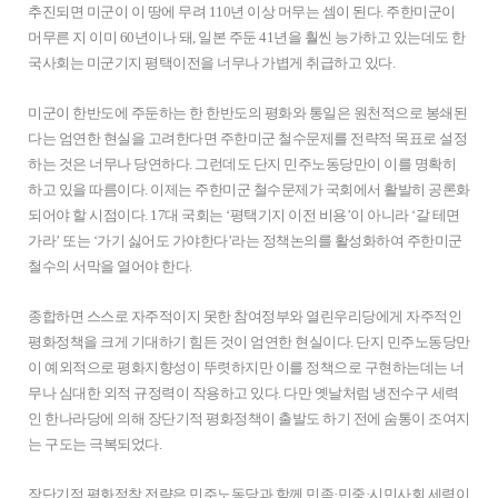
추진되면 미군이 이 땅에 무려 110년 이상 머무는 셈이 된다. 주한미군이
머무른 지 이미 60년이나 돼, 일본 주둔 41년을 훨씬 능가하고 있는데도 한
국사회는 미군기지 평택이전을 너무나 가볍게 취급하고 있다.
미군이 한반도에 주둔하는 한 한반도의 평화와 통일은 원천적으로 봉쇄된
다는 엄연한 현실을 고려한다면 주한미군 철수문제를 전략적 목표로 설정
하는 것은 너무나 당연하다. 그런데도 단지 민주노동당만이 이를 명확히
하고 있을 따름이다. 이제는 주한미군 철수문제가 국회에서 활발히 공론화
되어야 할 시점이다. 17대 국회는 ‘평택기지 이전 비용’이 아니라 ‘갈 테면
가라’ 또는 ‘가기 싫어도 가야한다’라는 정책논의를 활성화하여 주한미군
철수의 서막을 열어야 한다.
종합하면 스스로 자주적이지 못한 참여정부와 열린우리당에게 자주적인
평화정책을 크게 기대하기 힘든 것이 엄연한 현실이다. 단지 민주노동당만
이 예외적으로 평화지향성이 뚜렷하지만 이를 정책으로 구현하는데는 너
무나 심대한 외적 규정력이 작용하고 있다. 다만 옛날처럼 냉전수구 세력
인 한나라당에 의해 장단기적 평화정책이 출발도 하기 전에 숨통이 조여지
는 구도는 극복되었다.
장단기적 평화정착 전략은 민주노동당과 함께 민족·민중·시민사회 세력이