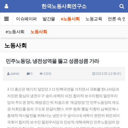
한국노동사회연구소
동포럼
이슈페이퍼
발간물
e노동사회
노동교육
언론 속 연
e노동사회
노동사회
노동사회
민주노동당, 냉전성역을 뚫고 성큼성큼 가라
admin
0
3,841
2013.05.12 06:41
4·15 총선은 예기치 않았던 3·12 탄핵국면을 거치면서 국회를 한나라당과
자민련 중심의 냉전수구·숭미 세력의 쇠잔, 합리적 보수지향의 열린우리
당의 주도권 장악, 해방공간 뒤 처음으로 ‘계급정당’인 민주노동당의 제도
권 의회진출 등의 구도로 판갈이했다. 자주·평화·통일 지향의 남북관계나
총체적 역사발전을 위해서는 냉전수구·숭미사대 세력이 완전히 퇴진되어
국회가 합리적 보수인 열린우리당과 진보적 개혁세력인 민주노동당의 양