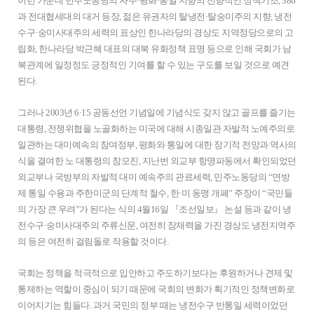
이런 가운데 민주노동당의 자주·평화·통일 지향의 전향적인 정책기조, 386
과 전대협세대의 대거 등장, 젊은 유권자의 탈냉전·탈숭미주의 지향, 냉전
수구·숭미사대주의 세력의 표상인 한나라당의 경상도 지역정당으로의 고
립화, 한나라당 박근혜 대표의 대북 유화정책 표명 등으로 인해 국회가 남
북관계에 일정정도 긍정적인 기여를 할 수 있는 구도를 보일 것으로 예견
된다.
그러나 2003년 6·15 공동선언 기념일에 기념식도 갖지 않고 골프를 즐기는
대통령, 전쟁위협을 노골화하는 미국에 대해 시종일관 자발적 노예주의로
일관하는 대미예속의 참여정부, 평화와 통일에 대한 장기적 전망과 역사의
식을 결여한 노 대통령의 참모진, 지난번 외교부 항명파동에서 확인되었던
외교부나 국방부의 자발적 대미 예속주의 관료세력, 민주노동당의 “연방
제 통일 수용과 주한미군의 단계적 철수, 한·미 동맹 개폐” 주장이 “국민들
의 가장 큰 우려”가 된다는 식의 4월16일 『조선일보』 논설 등과 같이 냉
전수구·숭미사대주의 주류신문, 여전히 잠재력을 가진 경상도 냉전지역주
의 등은 여전히 걸림돌로 작용할 것이다.
국회는 정책을 적극적으로 입안하고 주도하기보다는 후원하거나 견제 및
통제하는 역할이 중심이 되기 때문에 국회의 변화가 획기적인 정책변화로
이어지기는 힘들다. 과거 국민의 정부 때는 냉전수구 반통일 세력이었던