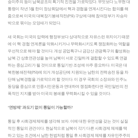
숭미주의 등이 남북공조의 획기적 진전을 가로막았다. 무엇보다 노무현 대
통령이 작년 5월 한미 정상회담에서 핵과 경협을 연계시킨다는 합의를 해
줌으로써 미국의 대북장기봉쇄작전(PSI) 구상에 대해 참여정부가 자승자
박으로 묶이는 모양새가 되었다.
새 국회는 미국의 압력에 행정부보다 상대적으로 자유스런 위치이기 때문
에 이 핵·경협 연계론을 약화시키거나 무력화시키도록 쟁점화하는 역할을
우선적으로 해야 할 것이다. 개성 공업특구나 금강산 관광특구의 활성화는
남북 간 상호연관성을 높여 남북이 서로 긴밀하게 결합할 수 있도록 연결
하는 중심고리가 될 것이므로 통일기반 조성에 아주 중요하다. 미국은 대
북한봉쇄전략(PSI)에 의거 개성공단에 지원되는 남한의 전력송전 등을 차
단해 남북경협을 가로막으려 할 것이다. 이 경우 국회의 소장파와 민주노
동당을 중심으로 민중시민운동과 연대하여 쟁점화한다면 국민일반의 전
폭적인 지지를 받아 미국의 봉쇄를 무력화시킬 수 있을 것이다.
‘연방제’ 과도기 없이 통일이 가능할까?
통일 후 사회경제체제를 생각해 보자. 이에 대한 유연성을 갖는 것이 실질
적인 통일의 관건이다. 현실적으로 남북이 각기 다른 사회경제 체제를 택
하고 있는 조건에서 남한 헌법처럼 통일 후 사회경제 체제를 자유민주주의