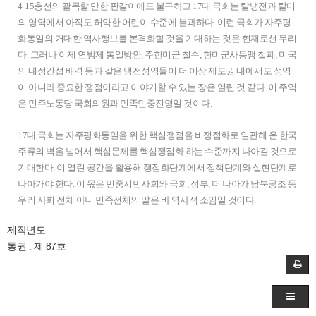
4·15총선의 괄목할 만한 판갈이에도 불구하고 17대 국회는 탈냉전과 탈미
의 영역에서 아직도 허약한 어린이 수준에 불과하다. 이런 국회가 자주평
화통일의 거대한 역사행보를 본격화할 것을 기대하는 것은 현재로선 무리
다. 그러나 이제 연방제 통일방안, 주한미군 철수, 한미군사동맹 철폐, 미국
의 내정간섭 배격 등과 같은 냉전성역들이 더 이상 제도권 내에서도 성역
이 아니라 중요한 쟁점이라고 이야기할 수 있는 장은 열린 것 같다. 이 주역
은 민주노동당 국회의원과 민족민중진영일 것이다.
17대 국회는 자주평화통일을 위한 핵심쟁점을 비쟁점화로 일관해 온 한국
주류의 벽을 넘어서 핵심문제를 핵심쟁점화 하는 수준까지 나아갈 것으로
기대한다. 이 열린 공간을 활용해 쟁점화단계에서 정책단계와 실현단계로
나아가야 한다. 이 몫은 민중시민사회와 국회, 정부, 더 나아가 남북공조 등
우리 사회 전체 아니 민족전체의 맡은 바 역사적 소임일 것이다.
제작년도 :
통권 : 제 87호