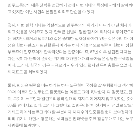
민주노동당의 대응 전략을 언급하기 전에 이번 사태의 특징에 대해서 살펴봐야 
고 있지만, 이번 사건의 본질은 의외로 단순할 수 있다.
첫째, 이번 탄핵 사태는 역설적으로 민주주의의 위기가 아니라 87년 체제가 
되고 있음을 보여주고 있다. 탄핵은 헌법이 정한 절차에 의하여 이루어졌으며 
는 하지만, 과거의 날치기와 같은 중대한 절차상 하자가 있는 것은 아니다. 이
쟁은 헌법재판소가 판단할 문제이기는 하나, 역설적으로 탄핵이 헌법이 정한
부르주아 민주주의가 안착되었다는 반증이다. 즉, 87년 이후 성립된 체제는 
다는 것이다. 탄핵에 준하는 위기에 처하면 대개의 국가들은 상당한 무력충돌
이다. 그러나, 한국의 경우 대규모의 시위가 있긴 했지만 무력충돌은 없었다. 
제지표도 곧 회복되었다.
둘째, 민심은 탄핵을 비판하기는 하나 노무현이 국정을 잘 수행했다고 생각하지도
0%에 이르지만 노무현도 잘못했다는 여론도 그에 육박한다. 다 잘못했고, 탄핵
지, 그것이 노무현과 열린우리당의 절대적 지지로 이어지지 않고 있다는 것이다
0%를 넘어서고 있다. 그러나 그렇다고 열린우리당이 선거에서 정말로 압도적
거제도 하에서는 두고봐야 할 부분이다. 대다수의 민중들은 현재 보수정치에 대
의의 위기니 하면서 흥분하는 세력들은 인터넷을 주요 활동무대로 하는 노무
사람들에 불과하다.