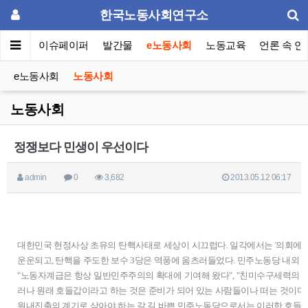
한국노동사회연구소
동포럼
이슈페이퍼
발간물
e노동사회
노동교육
언론 속 연
e노동사회
노동사회
노동사회
정쟁보다 민생이 우선이다
admin
0
3,682
2013.05.12 06:17
대한민국 헌정사상 초유의 탄핵사태로 세상이 시끄럽다. 일각에서는 '의회에 의한 
운운되고, 탄핵을 주도한 보수 3당은 역풍에 움츠러들었다. 민주노동당 내외 
"노동자계급은 항상 일반민주주의의 확대에 기여해 왔다", "친미수구세력의 음모
러나 원래 호들갑이라고 하는 것은 준비가 되어 있는 사람들이나 떠는 것이다.
원내진출의 계기로 삼아야 하는 갈 길 바쁜 민주노동당으로서는 이러한 호들