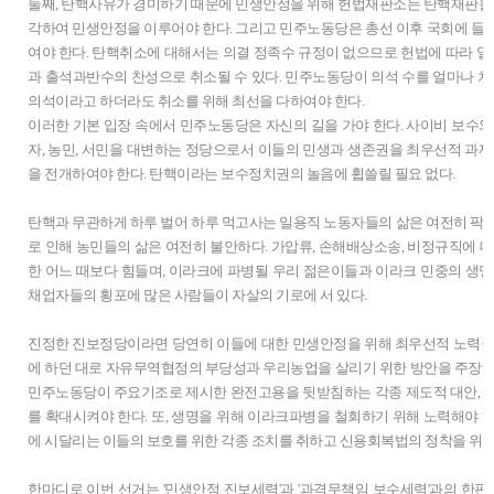
둘째, 탄핵사유가 경미하기 때문에 민생안정을 위해 헌법재판소는 탄핵재판을 
각하여 민생안정을 이루어야 한다. 그리고 민주노동당은 총선 이후 국회에 들
여야 한다. 탄핵취소에 대해서는 의결 정족수 규정이 없으므로 헌법에 따라
과 출석과반수의 찬성으로 취소될 수 있다. 민주노동당이 의석 수를 얼마나 차지
의석이라고 하더라도 취소를 위해 최선을 다하여야 한다.
이러한 기본 입장 속에서 민주노동당은 자신의 길을 가야 한다. 사이비 보수와
자, 농민, 서민을 대변하는 정당으로서 이들의 민생과 생존권을 최우선적 과제
을 전개하여야 한다. 탄핵이라는 보수정치권의 놀음에 휩쓸릴 필요 없다.
탄핵과 무관하게 하루 벌어 하루 먹고사는 일용직 노동자들의 삶은 여전히 팍
로 인해 농민들의 삶은 여전히 불안하다. 가압류, 손해배상소송, 비정규직에 대
한 어느 때보다 힘들며, 이라크에 파병될 우리 젊은이들과 이라크 민중의 생명
채업자들의 횡포에 많은 사람들이 자살의 기로에 서 있다.
진정한 진보정당이라면 당연히 이들에 대한 민생안정을 위해 최우선적 노력을
에 하던 대로 자유무역협정의 부당성과 우리농업을 살리기 위한 방안을 주장하
민주노동당이 주요기조로 제시한 완전고용을 뒷받침하는 각종 제도적 대안, 
를 확대시켜야 한다. 또, 생명을 위해 이라크파병을 철회하기 위해 노력해야 
에 시달리는 이들의 보호를 위한 각종 조치를 취하고 신용회복법의 정착을 위해
한마디로 이번 선거는 '민생안정 진보세력'과 '과격무책임 보수세력'과의 한판 