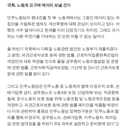
국회, 노동계 요구에 메아리 보낼 건가
민주노동당의 원내진출 첫 해. 노동계에서는 그동안 메아리 없는 외
침만을 거듭해온 법제도 개선투쟁에 대해 관심이 모아지고 있다. 어
쨌든 겨우 열석이라고 한계를 미리 단정짓기도 하지만, 그래도 과거
와는 다른 무언가를 기대하는 것 또한 어쩔 수 없는 일이다.
올 하반기 국회에서 다뤄질 노동관련 법안은 노동부가 제출하겠다
고 밝힌, 파견근로자보호 등에 관한 법률, 근로자직업훈련촉진법의
개정안과 새로 제정될 안으로 올릴 공무원의 노동조합설립 및 운영
에 관한 법률, 근로자퇴직급여보장법, 기간제 및 단시간 근로자보호
등에 관한 법률 등이 있다.
그리고 민주노동당은 민주노총 등 노동계와 함께 비정규직 보호, 손
배가압류 금지, 공무원노조 노동3권 보장, 산업재해 보상, 직권중재
철폐, 운수노동자 보호 등을 위해 노동조합 및 노동관계조정법 등을
개정하고, 파견근로자보호 등에 관한 법률 폐지안을 제출할 예정이
다.이와 관련하여 홍원표 민주노동당 정책연구원은 "민주노총과 협
의를 통해 비정규직, 공무원노조, 손배가압류, 이주노동자, 최저임
금 관련 법개정을 올 하반기 5대 과제로 설정하고 준비중에 있다"고