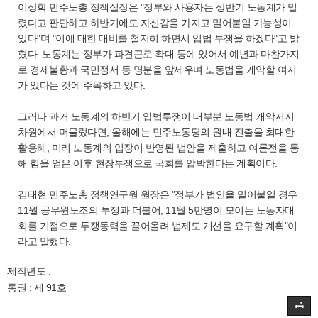
이상학 민주노총 정책실장은 "정부와 사용자는 상반기 노동계가 밀
렸다고 판단하고 하반기에도 자신감을 가지고 밀어붙일 가능성이
있다"며 "이에 대한 대비를 철저히 하면서 입법 투쟁을 하겠다"고 밝
혔다. 노동계는 정부가 파견근로 확대 등에 있어서 예년과 마찬가지
로 경제불황과 국민정서 등 명분을 앞세우며 노동법을 개악할 여지
가 있다는 것에 주목하고 있다.
그러나 과거 노동계의 하반기 입법투쟁이 대부분 노동법 개악저지
차원에서 머물렀다면, 올해에는 민주노동당의 원내 진출을 최대한
활용해, 미리 노동계의 입장이 반영된 법안을 제출하고 여론전을 통
해 힘을 얻은 이후 현장투쟁으로 국회를 압박한다는 계획이다.
김태현 민주노총 정책연구원 원장은 "정부가 법안을 밀어붙일 경우
11월 공무원노조의 투쟁과 더불어, 11월 5만명이 모이는 노동자대
회를 기점으로 투쟁동력을 끌어올려 법제도 개선을 요구할 계획"이
라고 말했다.
제작년도 :
통권 : 제 91호