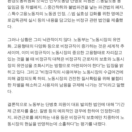
환경노동위원회 소속인 민주노동당 단병호 의원은 △동일노동 동
일임금 등 차별폐지, △중간착취와 불법파견을 낳는 파견법의 폐지,
△특수고용노동자의 노동권 인정, △법 실효성 강화를 위한 명예근
로감독관제 실시 등의 내용을 담고있는 비정규 관련 법안을 제출했
다.
그러나 상황은 그리 낙관적이지 않다. 노동부는 "노동시장의 유연
화, 고용형태의 다양화 등으로 비정규직이 증가하는 것은 세계적 추
세이며, 이미 비정규직이 노동시장의 중요한 고용형태로 자리잡고
있는 것을 볼 때 비정규직 대책은 비정규직 근로자의 보호와 노동시
장의 유연성을 조화시키는 방향으로 마련되어야 한다"는 입장을 밝
히고 있다. 그리고 "비정규직의 사용여부는 노동시장의 수급여건에
의해 결정되도록 하되, 노동시장의 건전한 질서확립을 위해 불합리
한 차별을 해소하고 사용자의 남용을 규제해 나가는 것"이라고 말했
다.
결론적으로 노동부는 단병호 의원이 대표 발의한 법안에 대해 "기간
제 근로자를 출산, 질병 등의 예외적인 경우에 한하여 인정한다든
지, 파견근로를 폐지하는 내용 등은 비정규직 보호에만 치중하여 노
동시장의 현실을 반영하는데 소홀하다"는 평가를 내렸다.