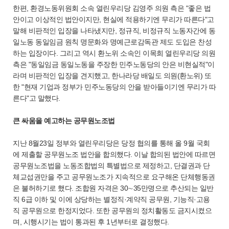
한편, 환경노동위원회 소속 열린우리당 김영주 의원 측은 "좋은 법
안이고 이상적인 법안이지만, 현실에 적용하기엔 무리가 따른다"고
말해 비판적인 입장을 나타냈지만, 정규직, 비정규직 노동자간에 동
일노동 동일임금 원칙 명문화와 명예근로감독관 제도 도입은 찬성
하는 입장이다. 그리고 역시 환노위 소속인 이목희 열린우리당 의원
측은 "동일임금 동일노동을 주장한 민주노동당의 안은 비현실적"이
라며 비판적인 입장을 견지했고, 한나라당 배일도 의원(환노위) 또
한 "현재 기업과 정부가 민주노동당의 안을 받아들이기엔 무리가 따
른다"고 말했다.
큰 싸움을 예고하는 공무원노조법
지난 8월23일 정부와 열린우리당은 당정 협의를 통해 올 9월 국회
에 제출할 공무원노조 법안을 합의했다. 이날 합의된 법안에 따르면
공무원노조법을 노동조합법의 특별법으로 제정하고, 단결권과 단
체교섭권만을 주고 공무원노조가 지속적으로 요구해온 단체행동권
은 불허하기로 했다. 조합원 자격은 30∼35만명으로 추산되는 일반
직 6급 이하 및 이에 상당하는 별정직·계약직 공무원, 기능직·고용
직 공무원으로 한정지었다. 또한 공무원의 정치활동도 금지시켰으
며, 시행시기는 법이 통과된 후 1년부터로 결정했다.