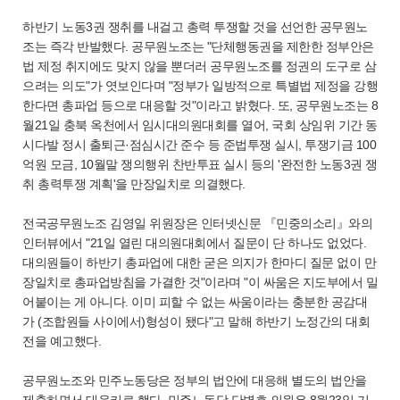
하반기 노동3권 쟁취를 내걸고 총력 투쟁할 것을 선언한 공무원노
조는 즉각 반발했다. 공무원노조는 "단체행동권을 제한한 정부안은
법 제정 취지에도 맞지 않을 뿐더러 공무원노조를 정권의 도구로 삼
으려는 의도"가 엿보인다며 "정부가 일방적으로 특별법 제정을 강행
한다면 총파업 등으로 대응할 것"이라고 밝혔다. 또, 공무원노조는 8
월21일 충북 옥천에서 임시대의원대회를 열어, 국회 상임위 기간 동
시다발 정시 출퇴근·점심시간 준수 등 준법투쟁 실시, 투쟁기금 100
억원 모금, 10월말 쟁의행위 찬반투표 실시 등의 '완전한 노동3권 쟁
취 총력투쟁 계획'을 만장일치로 의결했다.
전국공무원노조 김영일 위원장은 인터넷신문 『민중의소리』와의
인터뷰에서 "21일 열린 대의원대회에서 질문이 단 하나도 없었다.
대의원들이 하반기 총파업에 대한 굳은 의지가 한마디 질문 없이 만
장일치로 총파업방침을 가결한 것"이라며 "이 싸움은 지도부에서 밀
어붙이는 게 아니다. 이미 피할 수 없는 싸움이라는 충분한 공감대
가 (조합원들 사이에서)형성이 됐다"고 말해 하반기 노정간의 대회
전을 예고했다.
공무원노조와 민주노동당은 정부의 법안에 대응해 별도의 법안을
제출하면서 대응키로 했다. 민주노동당 단병호 의원은 8월23일 기