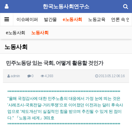
한국노동사회연구소
동포럼
이슈페이퍼
발간물
e노동사회
노동교육
언론 속 연
e노동사회
노동사회
노동사회
민주노동당 있는 국회, 어떻게 활용할 것인가
admin
0
4,393
2013.05.12 06:16
*************************************************************************************
"올해 국정감사에 대한 민주노총의 대응에서 가정 눈에 띄는 것은
'사례조사-국회전달-거리투쟁'으로 이어졌던 이전과는 달리 후속사
업으로 '제도개선'이 실질적인 힘을 받으며 추진될 수 있게 된 점이
다." 『노동과 세계』301호
*************************************************************************************