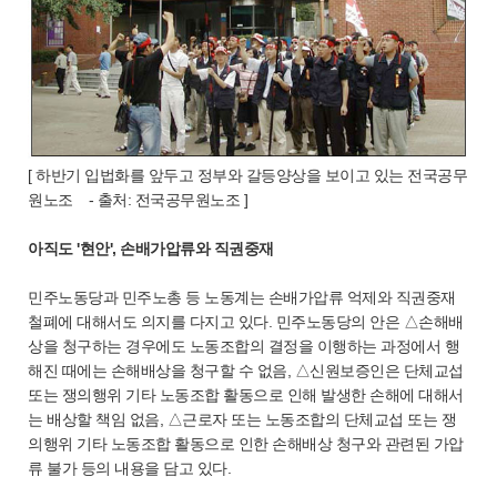
[ 하반기 입법화를 앞두고 정부와 갈등양상을 보이고 있는 전국공무
원노조 - 출처: 전국공무원노조 ]
아직도 '현안', 손배가압류와 직권중재
민주노동당과 민주노총 등 노동계는 손배가압류 억제와 직권중재
철폐에 대해서도 의지를 다지고 있다. 민주노동당의 안은 △손해배
상을 청구하는 경우에도 노동조합의 결정을 이행하는 과정에서 행
해진 때에는 손해배상을 청구할 수 없음, △신원보증인은 단체교섭
또는 쟁의행위 기타 노동조합 활동으로 인해 발생한 손해에 대해서
는 배상할 책임 없음, △근로자 또는 노동조합의 단체교섭 또는 쟁
의행위 기타 노동조합 활동으로 인한 손해배상 청구와 관련된 가압
류 불가 등의 내용을 담고 있다.