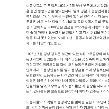
노동자들의 큰 투쟁은 1921년 9월 부산 부두에서 시작
흘 동안 동맹파업을 벌였습니다. 일제 경찰과 운송업자
복시켰습니다. 이 투쟁은 우연히 일어난 것이 아니라 노
투쟁은 이후 부산 절영도 일대의 각 공장 노동자들의 투쟁
성의 양화직공 280여명은 임금을 깎으려는데 대항하여 동
한 끝에 마침내 요구조건을 관철시키고 다시 취업을 인정
업을 하지 못하였는데 이때 조선노동공제회의 간부였던 
자리를 제공하기도 했죠.
1923년 7월 경성 광희문 부근에 있는 4개 고무공장의
동맹파업에 돌입했습니다. 여직공들은 공장측이 해고하려 하
경성고무여직공조합을 결성, 조선노동연맹회에 가입합니다.
단체에서도 동정연설회를 열고 동정금을 보내 성원했습니
위협했지만 노동자들은 10여일간 파업을 계속하여 마침내
여명은 임금 인하에 반대하여 동맹파업을 시작합니다. 노
연설회를 열었고 수백명의 노동자들은 각 공장을 다니며 
들이 일사불란한 모습으로 완강하게 버티자 업주들 사이에
노동자들이 지역별로 동맹파업을 벌이는 일은 1920년대 
포, 인천 정미공들의 임금인하와 관리자 횡포에 반대한 동맹파