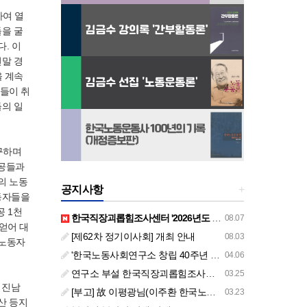
하여 열
을 굴
. 이
년말 경
을 계속
들이 취
의 일
구하며
직공들과
의 노동
공지사항
+
동자들을
 1천
한국직장괴롭힘조사센터 '2026년도 하반기 주요 사업 안내' (교육/컨설팅)
08.07
얻어 대
[제62차 정기이사회] 개최 안내
08.03
 노동자
'한국노동사회연구소 창립 40주년 기념 행사 안내'
04.06
연구소 부설 한국직장괴롭힘조사센터 '2026년도 주요 사업 안내' (교육/컨설팅)
03.25
 진남
[부고] 故 이평광님(이주환 한국노동사회연구소 부소장 부친상)
03.23
산 등지