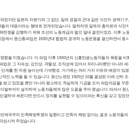
었지만 일본의 자본가와 그 집단, 일제 경찰과 군대 같은 식민지 권력기구,
자들의 대응이라는 형태로 전개되었습니다. 말하자면 일제의 총자본과 식민
침략전쟁을 감행하기 위해 조선의 노동계급과 벌인 일대 결전이었죠. 이후 노
점에서 원산총파업은 1920년대 합법적 공개적 노동운동을 결산하면서 동시에
향을 미쳤습니다. 이 파업 이후 1930년의 신흥탄광노동자들의 폭동을 비
파업은 그 지속성, 강인성, 격렬성, 조직성에 있어서 우리나라뿐만 아니라 
단계를 한 차원 높이는데 기여했죠. 거기에는 여러 가지 이유와 배경이 있겠
인 노력을 들 수 있습니다. 원산노련은 1925년 10월 결성된 이래 산하 조
을 받고 있었을 뿐만 아니라 평소에도 착실하게 기금을 모아 파업자금을 꾸준
 이발부까지 설치하여 노동자들에게 많은 도움을 주어 왔습니다. 따라서 원
 단결하여 싸운다면 반드시 정의를 실현할 수 있으리라는 확신을 갖고 있었던
로 반제국주의 민족해방투쟁의 일환이고 민족의 해방 없이는 결코 노동자들의
 각성시켜 주었습니다.