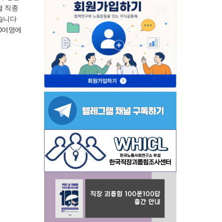
별 직종
습니다
00여명에