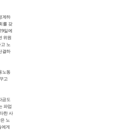
 경계하
회를 갖
29일에
련 위원
하고 노
 단결하
어용노동
바꾸고
자금도
는 파업
타한 사
은 노
들에게