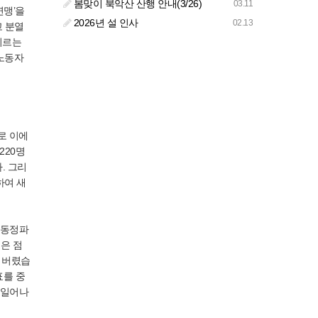
봄맞이 북악산 산행 안내(3/26)
03.11
연맹’을
2026년 설 인사
02.13
고 분열
지르는
 노동자
로 이에
220명
. 그리
하여 새
 동정파
은 점
 버렸습
표를 중
 일어나