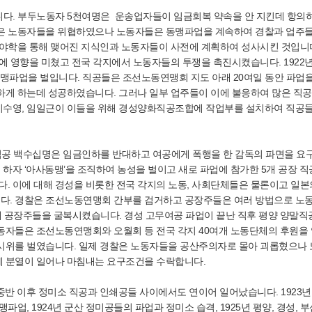
됩니다. 부두노동자 5천여명은 운송업자들이 임금회복 약속을 안 지킨데 항의
들은 노동자들을 위협하였으나 노동자들은 동맹파업을 계속하여 경찰과 업주들
동야학을 통해 맺어진 지식인과 노동자들이 사전에 계획하여 성사시킨 것입니다
에 영향을 미쳤고 전국 각지에서 노동자들의 투쟁을 촉진시켰습니다. 1922
맹파업을 벌입니다. 직공들은 조선노동연맹회 지도 아래 20여일 동안 파업
하게 하는데 성공하였습니다. 그러나 일부 업주들이 이에 불응하여 많은 직공
이수영, 임일근이 이들을 위해 경성양화직공조합에 작업부를 설치하여 직공들
 여직공 백수십명은 임금인하를 반대하고 여공에게 폭행을 한 감독의 파면을 요
자 ‘아사동맹’을 조직하여 농성을 벌이고 새로 파업에 참가한 5개 공장 
 이에 대해 경성을 비롯한 전국 각지의 노동, 사회단체들은 물론이고 일본
다. 경찰은 조선노동연맹회 간부를 검거하고 공장주들은 여러 방법으로 노
 공장주들을 굴복시켰습니다. 경성 고무여공 파업이 끝난 직후 평양 양말직공
동자들은 조선노동연맹회와 오월회 등 전국 각지 40여개 노동단체의 후원을 
시위를 벌였습니다. 일제 경찰은 노동자들을 공산주의자로 몰아 괴롭혔으나
 분열이 일어나 마침내는 요구조건을 수락합니다.
중반 이후 정미소 직공과 인쇄공들 사이에서도 연이어 일어났습니다. 1923년
업, 1924년 군산 정미공들의 파업과 정미소 습격, 1925년 평양, 경성, 부