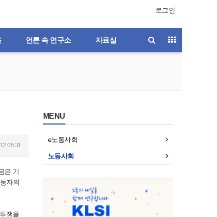
로그인
육
언론 속 연구소
자료실
MENU
e노동사회
12 05:31
노동사회
금은 기
노동자의
 투쟁을