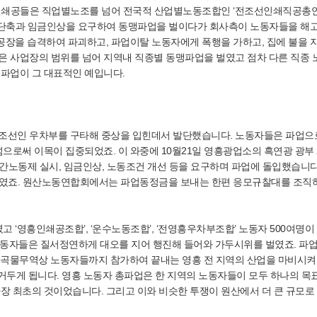
 인쇄공들은 직업별노조를 넘어 전국적 산업별노동조합인 ‘전조선인쇄직공총
간 단축과 임금인상을 요구하여 동맹파업을 벌이다가 회사측이 노동자들을 해
공장을 습격하여 파괴하고, 파업이탈 노동자에게 폭행을 가하고, 집에 불을 
들은 사업장의 범위를 넘어 지역내 직종별 동맹파업을 벌였고 점차 다른 직종
총파업이 그 대표적인 예입니다.
이 조선인 우차부를 구타해 중상을 입힌데서 발단했습니다. 노동자들은 파업으
로써 이목이 집중되었죠. 이 와중에 10월21일 영흥광업소의 흑연광 광부 
간노동제 실시, 임금인상, 노동조건 개선 등을 요구하며 파업에 돌입했습니다
벌였죠. 원산노동연합회에서는 파업동정금을 보내는 한편 응모규찰대를 조직
‘영흥인쇄공조합’, ‘운수노동조합’, ‘전영흥우차부조합’ 노동자 500여명이
노동자들은 질서정연하게 대오를 지어 행진해 들어와 가두시위를 벌였죠. 파업
공, 곡물무역상 노동자들까지 참가하여 끝내는 영흥 전 지역의 산업을 마비시켜
거두게 됩니다. 영흥 노동자 총파업은 한 지역의 노동자들이 모두 하나의 목
 최초의 것이었습니다. 그리고 이와 비슷한 투쟁이 원산에서 더 큰 규모로