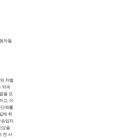
노동자들
와 차별
을 약속
결을 요
고, 이
동단체를
일체 취
운송업자
인상을
 전 사