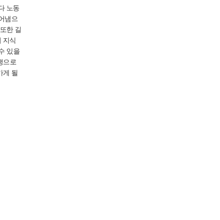
다 노동
들어냄으
또한 길
 지식
수 있을
쟁으로
가게 될