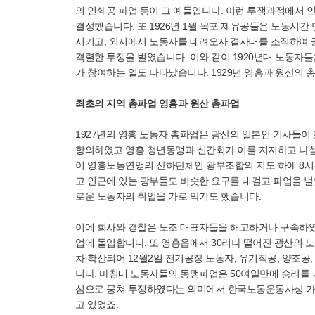
의 인쇄공 파업 등이 그 예들입니다. 이런 투쟁과정에서
결성했습니다. 또 1926년 1월 목포 제유공들은 노동시
시키고, 외지에서 노동자를 데려오자 결사대를 조직하여 
격렬한 투쟁을 벌였습니다. 이와 같이 1920년대 노동자
가 참여하는 일도 나타났습니다. 1929년 영흥과 원산의 
최초의 지역 총파업 영흥과 원산 총파업
1927년의 영흥 노동자 총파업은 광산의 일본인 기사들
항의하였고 영흥 청년동맹과 신간회가 이를 지지하고 나섬으
이 영흥노동연맹의 산하단체인 광부조합의 지도 하에 8시
고 인근에 있는 광부들도 비슷한 요구를 내걸고 파업을 
로운 노동자의 취업을 가로 막기도 했습니다.
이에 회사와 경찰은 노조 대표자들을 해고하거나 구속하였고 
업에 돌입합니다. 또 영흥읍에서 30리나 떨어진 광산의 
차 확산되어 12월2일 전기공장 노동자, 유기직공, 양조
니다. 마침내 노동자들의 동맹파업은 50여일만에 승리를 
심으로 뭉쳐 투쟁하였다는 의미에서 한국노동운동사상 가장
고 있었죠.