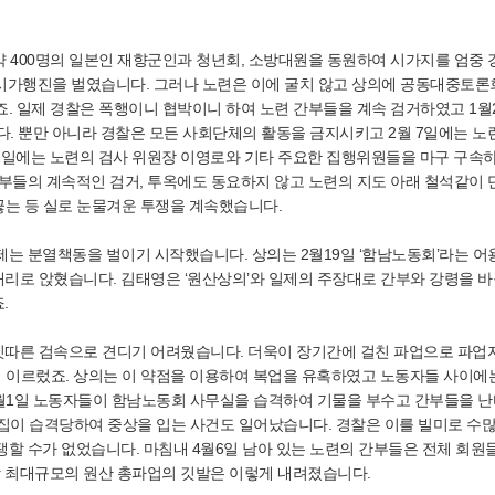
 400명의 일본인 재향군인과 청년회, 소방대원을 동원하여 시가지를 엄중
 시가행진을 벌였습니다. 그러나 노련은 이에 굴치 않고 상의에 공동대중토론
. 일제 경찰은 폭행이니 협박이니 하여 노련 간부들을 계속 검거하였고 1월
다. 뿐만 아니라 경찰은 모든 사회단체의 활동을 금지시키고 2월 7일에는 노
21일에는 노련의 검사 위원장 이영로와 기타 주요한 집행위원들을 마구 구속
부들의 계속적인 검거, 투옥에도 동요하지 않고 노련의 지도 아래 철석같이
끊는 등 실로 눈물겨운 투쟁을 계속했습니다.
는 분열책동을 벌이기 시작했습니다. 상의는 2월19일 ‘함남노동회’라는 
리로 앉혔습니다. 김태영은 ‘원산상의’와 일제의 주장대로 간부와 강령을 
.
잇따른 검속으로 견디기 어려웠습니다. 더욱이 장기간에 걸친 파업으로 파업
에 이르렀죠. 상의는 이 약점을 이용하여 복업을 유혹하였고 노동자들 사이에
4월1일 노동자들이 함남노동회 사무실을 습격하여 기물을 부수고 간부들을 난
집이 습격당하여 중상을 입는 사건도 일어났습니다. 경찰은 이를 빌미로 수많
할 수가 없었습니다. 마침내 4월6일 남아 있는 노련의 간부들은 전체 회원
 최대규모의 원산 총파업의 깃발은 이렇게 내려졌습니다.