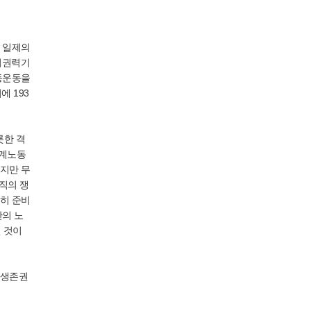
 일제의
지권력기
동운동을
 193
롯한 격
세계노동
지만 무
직의 쟁
히 준비
산의 노
 것이
 생존권