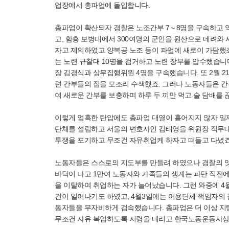
업장에서 총파업에 돌입합니다.
총파업이 확산되자 경찰은 노조간부 7～8명을 구속하고 약
고, 함흥 보병대에서 300여명의 군인을 원산으로 데려와
자고 제의하였고 양복공 노조 등이 파업에 새로이 가담했죠
는 노련 규찰대 10명을 검거하고 노련 장부를 압수했습니
장 김경식과 상무집행위원 4명을 구속했습니다. 또 2월 
련 간부들의 집을 모조리 수색했죠. 그러나 노동자들은 간
여 새로운 간부를 보충하며 하루 두 끼만 먹고 술 담배를 
이렇게 엄혹한 탄압에도 총파업 대열이 흩어지지 않자 일제
단체를 설립하고 서울의 변호사인 김태영을 위원장 직무대
투쟁을 포기하고 무조건 자유취업케 하자고 떠들고 다녔죠
노동자들은 스스로의 지도부를 만들려 하였으나 경찰의 
바닥이 나고 1만여 노동자와 가족들의 생계는 파탄 직전
을 이탈하여 취업하는 자가 늘어났습니다. 그런 와중에 
건이 일어나기도 하였고, 4월3일에는 어용단체 책임자의 
동자들을 무자비하게 검속했습니다. 총파업은 더 이상 지탱
무조건 자유 복업하도록 지령을 내리고 한국노동운동사상