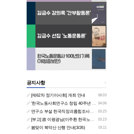
공지사항
+
[제62차 정기이사회] 개최 안내
08.03
'한국노동사회연구소 창립 40주년 기념 행사 안내'
04.06
연구소 부설 한국직장괴롭힘조사센터 '2026년도 주요 사업 안내' (교육/컨설팅)
03.25
[부고] 故 이평광님(이주환 한국노동사회연구소 부소장 부친상)
03.23
봄맞이 북악산 산행 안내(3/26)
03.11