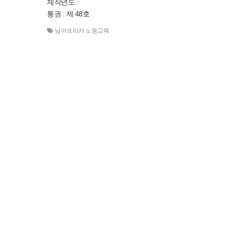
제작년도 :
통권 : 제 48호
남아프리카 노동교육