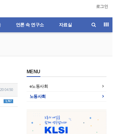
로그인
육
언론 속 연구소
자료실
MENU
e노동사회
20 04:50
노동사회
1,767