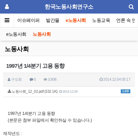
한국노동사회연구소
동포럼
이슈페이퍼
발간물
e노동사회
노동교육
언론 속 연
e노동사회
노동사회
노동사회
1997년 1/4분기 고용 동향
구도희
0
3,908
2014.12.04 05:17
노동사회_12_02.pdf (332.1K)
1,433
2014.12.04
1997년 1/4분기 고용 동향
(본문은 첨부 파일에서 확인하실 수 있습니다.)
제작년도 :