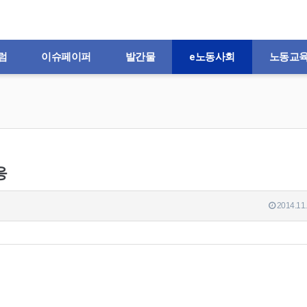
럼
이슈페이퍼
발간물
e노동사회
노동교
응
2014.11.