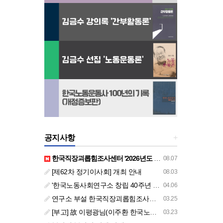
공지사항
+
한국직장괴롭힘조사센터 '2026년도 하반기 주요 사업 안내' (교육/컨설팅)
08.07
[제62차 정기이사회] 개최 안내
08.03
'한국노동사회연구소 창립 40주년 기념 행사 안내'
04.06
연구소 부설 한국직장괴롭힘조사센터 '2026년도 주요 사업 안내' (교육/컨설팅)
03.25
[부고] 故 이평광님(이주환 한국노동사회연구소 부소장 부친상)
03.23