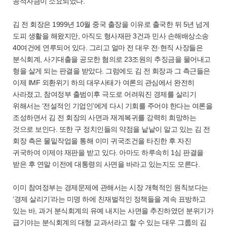
공적자금이 소요되었다.
김 전 회장은 1999년 10월 중국 출장을 이유로 출국한 뒤 5년 넘게
도피 생활을 해왔지만, 아직도 형사재판 3건과 민사 손해배상소송
40여건에 연루되어 있다. 그리고 얼마 전 대우 전·현직 사장들은
분식회계, 사기대출을 공모한 혐의로 23조원의 추징금을 물어내고
형을 살게 되는 판결을 받았다. 그럼에도 김 전 회장과 그 측근들은
이제 IMF 외환위기 하의 대우사태가 여론의 관심에서 완전히
사라졌고, 참여정부 출범이후 극도로 어려워진 경제를 살리기
위해서는 ‘전설적인 기업인’에게 다시 기회를 주어야 한다는 여론을
조성하면서 김 전 회장의 사면과 재계복귀를 강력히 희망하는
것으로 보인다. 또한 구 정치인들의 약점을 낱낱이 알고 있는 김 전
회장 측은 물밑작업을 통해 이미 귀국조건을 타진한 후 자진
귀국하여 이제야 재판을 받고 있다. 아마도 하루속히 1심 판결을
받은 후 연말 이전에 대통령의 사면을 바라고 있는지도 모른다.
이미 참여정부는 경제문제에 관해서는 시장 개혁적인 원칙보다는
‘경제 살리기’라는 미명 하에 친재벌적인 정책들을 계속 표방하고
있는 바, 과거 분식회계의 유예 내지는 사면을 추진하였던 분위기가
급기야는 분식회계의 대형 교과서라고 할 수 있는 대우 그룹의 김