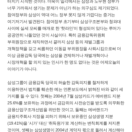
터지기 시작한 것이다. 더욱이 일각에서는 삼성과 노무현 정부가
너무 가까워서 생기는 문제가 아닌가 하는 의구심도 제기되었다.
참여정부와 삼성이 역대 어느 정부 못지 않게 가깝다는 증거는
여기저기서 발견된다. 참여정부 초기부터 삼성구조본부와 청와대
사이에 실세 모씨를 매개로 한 ‘핫라인’이 형성되어 있다는 루머가
공공연히 나돌았던 것이 사실이다. 특히 금융감독위원회
부위원장으로 재직하면서 끝까지 삼성 등의 재벌그룹과
개혁정책을 갖고 씨름하던 이동걸 부위원장을 사퇴시킴으로써 더
이상 금융감독 당국에는 삼성을 견제하거나 재벌개혁이나
시장개혁을 할 의지 있는 인사가 한 명도 없다는 것은 어제오늘의
이야기가 아니다.
삼성그룹이 금융감독 당국의 허술한 감독의지를 철저하게
이용하면서 법치를 훼손한 예는 언론보도에서 밝혀진 바와 같이 세
가지를 들 수 있다. 첫째는 2004년 7월 삼성카드가 에버랜드 지분
25.6%를 보유하는 과정에서 금감위의 사전승인을 받도록 의무화한
금융산업구조개선법을 위반한 것이고, 둘째는 에버랜드가
금융지주회사 지정을 피하기 위해서 보유중인 삼성생명 지분
(19.41%)을 ‘시가’ 대신 ‘취득원가’로 계산하는 변칙회계를 저지른
것이며, 셋째는 삼성생명이 2004년 계약자 몫으로 돌려서 계산해야