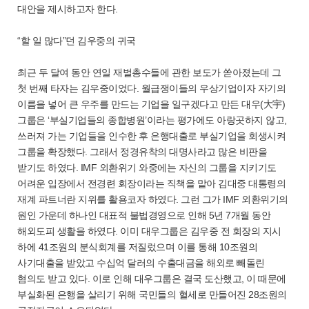
대안을 제시하고자 한다.
“할 일 많다”던 김우중의 귀국
최근 두 달여 동안 연일 재벌총수들에 관한 보도가 쏟아졌는데 그
첫 번째 타자는 김우중이었다. 월급쟁이들의 우상기업이자 자기의
이름을 넣어 큰 우주를 만드는 기업을 일구겠다고 만든 대우(大宇)
그룹은 ‘부실기업들의 종합병원’이라는 평가에도 아랑곳하지 않고,
쓰러져 가는 기업들을 인수한 후 은행대출로 부실기업을 회생시켜
그룹을 확장했다. 그래서 정경유착의 대명사라고 많은 비판을
받기도 하였다. IMF 외환위기 와중에는 자신의 그룹을 지키기도
어려운 입장에서 전경련 회장이라는 직책을 맡아 김대중 대통령의
재계 파트너란 지위를 활용코자 하였다. 그런 그가 IMF 외환위기의
원인 가운데 하나인 대표적 불법경영으로 인해 5년 7개월 동안
해외도피 생활을 하였다. 이미 대우그룹은 김우중 전 회장의 지시
하에 41조원의 분식회계를 저질렀으며 이를 통해 10조원의
사기대출을 받았고 수십억 달러의 수출대금을 해외로 빼돌린
혐의도 받고 있다. 이로 인해 대우그룹은 결국 도산했고, 이 때문에
부실화된 은행을 살리기 위해 국민들의 혈세로 만들어진 28조원의