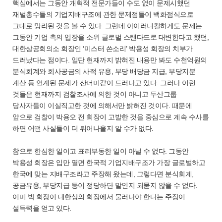
핵심에서는 그동안 개혁적 전문가들이 수도 없이 문제시했던
재벌총수들의 기업지배구조에 관한 문제점들이 백화점식으로
그대로 망라된 것을 볼 수 있다. 그런데 아이러니컬하게도 문제는
그동안 기업 측의 입장을 소위 글로벌 스탠다드로 대변한다고 했던,
대한상공회의소 회장인 ‘미스터 쓴소리’ 박용성 회장의 치부가
드러났다는 점이다. 일단 현재까지 밝혀진 내용만 봐도 수천억원의
분식회계와 회사공금의 사적 유용, 부당 배당금 지급, 부당지분
계산 등 연계된 문제가 산더미같이 드러나고 있다. 그러나 이런
것들은 현재까지 검찰조사에 의한 것이 아니고 두산그룹
당사자들이 이실직고한 것에 의해서만 밝혀진 것이다. 때문에
앞으로 검찰이 박용오 전 회장이 고발한 것을 중심으로 계속 수사를
하면 어떤 사실들이 더 튀어나올지 알 수가 없다.
참으로 한심한 일이고 표리부동한 일이 아닐 수 없다. 그동안
박용성 회장은 입만 열면 한국적 기업지배구조가 가장 글로벌하고
한국에 맞는 지배구조라고 주장해 왔는데, 그렇다면 분식회계,
공금유용, 부당지급 등이 정당하단 말인지 되묻지 않을 수 없다.
이미 박 회장이 대한상의 회장에서 물러나야 한다는 주장이
설득력을 얻고 있다.