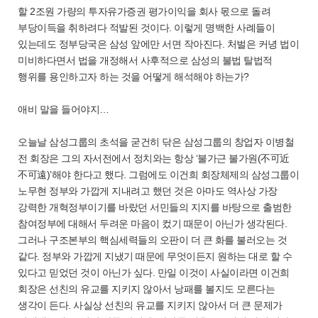
할 2조원 가량의 투자유가증권 평가이익을 회사 몫으로 돌려
부당이득을 취하려다 적발된 것이다. 이렇게 명백한 사례들이
있는데도 정부당국은 삼성 앞에만 서면 작아진다. 처벌은 커녕 법이
미비하다면서 법을 개정해서 사후적으로 삼성의 불법 탈법적
행위를 용인하고자 하는 것을 어떻게 해석해야 하는가?
애비 말을 들어야지…
오늘날 삼성그룹의 초석을 굳건히 닦은 삼성그룹의 창업자 이병철
전 회장은 그의 자서전에서 정치와는 항상 ‘불가근 불가원(不可近
不可遠)’해야 한다고 했다. 그럼에도 이건희 회장체제의 삼성그룹이
노무현 정부와 가깝게 지내려고 했던 것은 아마도 역사상 가장
강력한 개혁정부이기를 바랐던 서민들의 지지를 바탕으로 출범한
참여정부에 대해서 두려운 마음이 컸기 때문이 아닌가 생각된다.
그러나 구조본부의 핵심세력들의 오판이 더 큰 화를 불러오는 것
같다. 정부와 가깝게 지냈기 때문에 무엇이든지 원하는 대로 할 수
있다고 믿었던 것이 아닌가 싶다. 만일 이것이 사실이라면 이건희
회장은 선친의 유교를 지키지 않아서 낭패를 볼지도 모른다는
생각이 든다. 사실상 선친의 유교를 지키지 않아서 더 큰 문제가