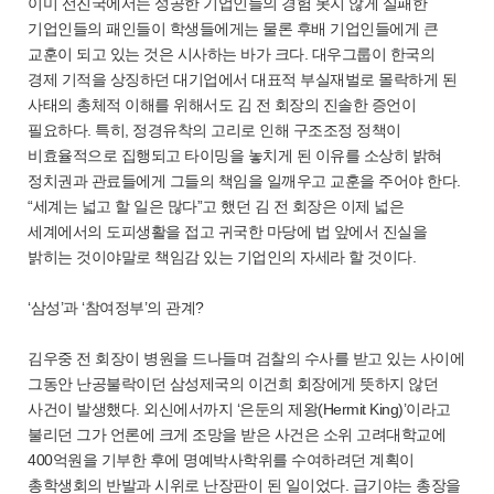
이미 선진국에서는 성공한 기업인들의 경험 못지 않게 실패한
기업인들의 패인들이 학생들에게는 물론 후배 기업인들에게 큰
교훈이 되고 있는 것은 시사하는 바가 크다. 대우그룹이 한국의
경제 기적을 상징하던 대기업에서 대표적 부실재벌로 몰락하게 된
사태의 총체적 이해를 위해서도 김 전 회장의 진솔한 증언이
필요하다. 특히, 정경유착의 고리로 인해 구조조정 정책이
비효율적으로 집행되고 타이밍을 놓치게 된 이유를 소상히 밝혀
정치권과 관료들에게 그들의 책임을 일깨우고 교훈을 주어야 한다.
“세계는 넓고 할 일은 많다”고 했던 김 전 회장은 이제 넓은
세계에서의 도피생활을 접고 귀국한 마당에 법 앞에서 진실을
밝히는 것이야말로 책임감 있는 기업인의 자세라 할 것이다.
‘삼성’과 ‘참여정부’의 관계?
김우중 전 회장이 병원을 드나들며 검찰의 수사를 받고 있는 사이에
그동안 난공불락이던 삼성제국의 이건희 회장에게 뜻하지 않던
사건이 발생했다. 외신에서까지 ‘은둔의 제왕(Hermit King)’이라고
불리던 그가 언론에 크게 조망을 받은 사건은 소위 고려대학교에
400억원을 기부한 후에 명예박사학위를 수여하려던 계획이
총학생회의 반발과 시위로 난장판이 된 일이었다. 급기야는 총장을