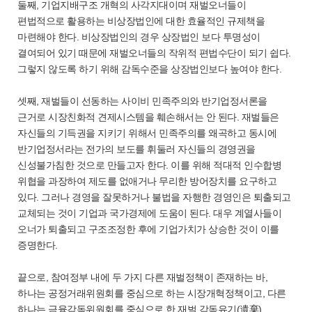
둘째, 기업지배구조 개혁의 사각지대이며 재벌오너들이
편법적으로 활용하는 비상장법인에 대한 효율적인 규제책을
마련해야 한다. 비상장법인의 경우 상장법인 보다 투명성이
결여되어 있기 때문에 재벌오너들의 작위적 편법수단이 되기 쉽다.
그렇지 않도록 하기 위해 감독수준을 상장법인보다 높여야 한다.
셋째, 재벌들이 선동하는 사이비 민족주의와 반기업정서론을
근거로 시장친화적 견제시스템을 훼손해서는 안 된다. 재벌들은
자신들의 기득권을 지키기 위해서 민족주의를 왜곡하고 동시에
반기업정서라는 전가의 보도를 휘둘러 자신들의 경영권을
신성불가침한 것으로 만들고자 한다. 이를 위해 적대적 인수합병
위협을 과장하여 제도를 없애거나 무리한 방어장치를 요구하고
있다. 그러나 경영을 잘못하거나 불법을 자행한 경영인은 퇴출되고
교체되는 것이 기업과 국가경제에 도움이 된다. 대우 계열사들이
오너가 퇴출되고 구조조정한 후에 기업가치가 상승한 것이 이를
증명한다.
끝으로, 참여정부 내에 두 가지 다른 재벌정책이 존재하는 바,
하나는 공정거래위원회를 중심으로 하는 시장개혁정책이고, 다른
하나는 금융감독위원회를 중심으로 한 재벌 감독유기(遺棄)