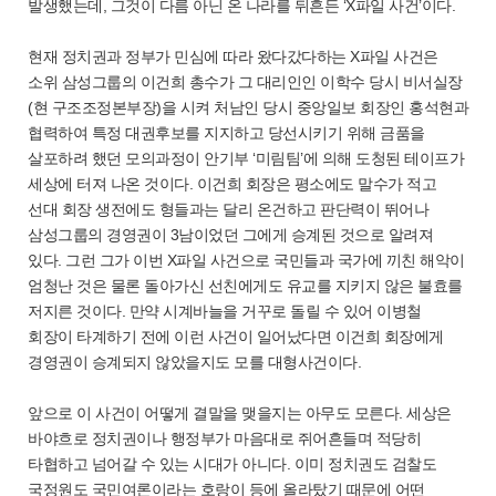
발생했는데, 그것이 다름 아닌 온 나라를 뒤흔든 ‘X파일 사건’이다.
현재 정치권과 정부가 민심에 따라 왔다갔다하는 X파일 사건은
소위 삼성그룹의 이건희 총수가 그 대리인인 이학수 당시 비서실장
(현 구조조정본부장)을 시켜 처남인 당시 중앙일보 회장인 홍석현과
협력하여 특정 대권후보를 지지하고 당선시키기 위해 금품을
살포하려 했던 모의과정이 안기부 ‘미림팀’에 의해 도청된 테이프가
세상에 터져 나온 것이다. 이건희 회장은 평소에도 말수가 적고
선대 회장 생전에도 형들과는 달리 온건하고 판단력이 뛰어나
삼성그룹의 경영권이 3남이었던 그에게 승계된 것으로 알려져
있다. 그런 그가 이번 X파일 사건으로 국민들과 국가에 끼친 해악이
엄청난 것은 물론 돌아가신 선친에게도 유교를 지키지 않은 불효를
저지른 것이다. 만약 시계바늘을 거꾸로 돌릴 수 있어 이병철
회장이 타계하기 전에 이런 사건이 일어났다면 이건희 회장에게
경영권이 승계되지 않았을지도 모를 대형사건이다.
앞으로 이 사건이 어떻게 결말을 맺을지는 아무도 모른다. 세상은
바야흐로 정치권이나 행정부가 마음대로 쥐어흔들며 적당히
타협하고 넘어갈 수 있는 시대가 아니다. 이미 정치권도 검찰도
국정원도 국민여론이라는 호랑이 등에 올라탔기 때문에 어떤