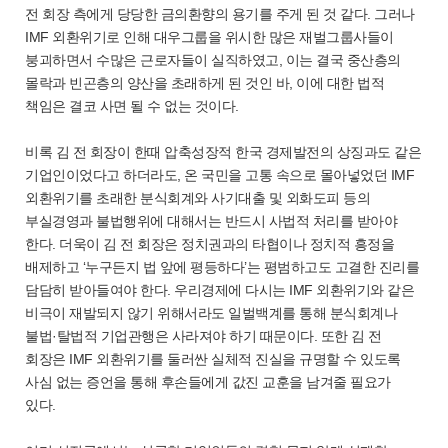
전 회장 측에게 당당한 금의환향의 용기를 주게 된 것 같다. 그러나
IMF 외환위기로 인해 대우그룹을 위시한 많은 재벌그룹사들이
붕괴하면서 수많은 근로자들이 실직하였고, 이는 결국 중산층의
몰락과 빈곤층의 양산을 초래하게 된 것인 바, 이에 대한 법적
책임은 결코 사면 될 수 없는 것이다.
비록 김 전 회장이 한때 압축성장적 한국 경제발전의 상징과도 같은
기업인이었다고 하더라도, 온 국민을 고통 속으로 몰아넣었던 IMF
외환위기를 초래한 분식회계와 사기대출 및 외화도피 등의
부실경영과 불법행위에 대해서는 반드시 사법적 처리를 받아야
한다. 더욱이 김 전 회장은 정치권과의 타협이나 정치적 흥정을
배제하고 ‘누구든지 법 앞에 평등하다’는 평범하고도 고결한 진리를
담담히 받아들여야 한다. 우리경제에 다시는 IMF 외환위기와 같은
비극이 재발되지 않기 위해서라도 일벌백계를 통해 분식회계나
불법·탈법적 기업관행은 사라져야 하기 때문이다. 또한 김 전
회장은 IMF 외환위기를 둘러싼 실체적 진실을 규명할 수 있도록
사심 없는 증언을 통해 후손들에게 값진 교훈을 남겨줄 필요가
있다.