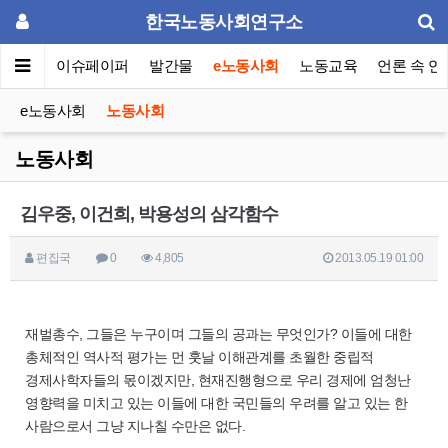
한국노동사회연구소
동포럼
이슈페이퍼
발간물
e노동사회
노동교육
언론 속 연
e노동사회
노동사회
노동사회
김우중, 이건희, 박용성의 삼각함수
편집국
0
4,805
2013.05.19 01:00
재벌총수, 그들은 누구이며 그들의 공과는 무엇인가? 이들에 대한
총체적인 역사적 평가는 먼 훗날 이해관계를 초월한 중립적
경제사학자들의 몫이겠지만, 현재진행형으로 우리 경제에 엄청난
영향력을 미치고 있는 이들에 대한 국민들의 우려를 알고 있는 한
사람으로서 그냥 지나칠 수만은 없다.