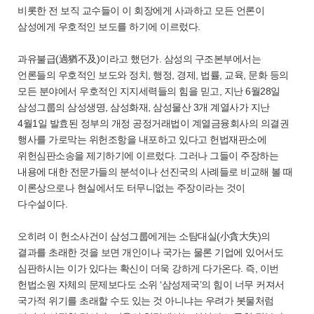
비롯한 전 보직 교수들이 이 회장에게 사과하고 모든 언론이
삼성에게 우호적인 보도를 하기에 이르렀다.
과유불급(過猶不及)이라고 했던가. 삼성의 구조본부에서는
언론들의 우호적인 보도와 정치, 행정, 경제, 법률, 교육, 문화 등의
모든 분야에서 우호적인 지지세력들의 힘을 믿고, 지난 6월28일
삼성그룹의 삼성생명, 삼성화재, 삼성물산 3개 계열사가 지난
4월1일 발효된 정부의 개정 공정거래법이 계열금융회사의 의결권
행사를 가로막는 위헌조항을 내포하고 있다고 헌법재판소에
위헌심판소송을 제기하기에 이르렀다. 그러나 그들이 주장하는
내용에 대한 전문가들의 분석이나 선진국의 사례들로 비교해 볼 때
이론상으로나 현실에서도 터무니없는 주장이라는 것이
다수설이다.
오히려 이 헌소사건이 삼성그룹에게는 소탐대실(小貪大失)의
결과를 초래한 것을 보면 개인이나 국가는 물론 기업에 있어서도
심판하시는 이가 있다는 확신이 더욱 강하게 다가온다. 즉, 이번
헌법소원 자체의 문제보다도 소위 ‘삼성제국’의 힘이 너무 커져서
국가적 위기를 초래할 수도 있는 것 아니냐는 우려가 봇물처럼