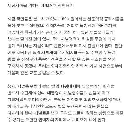
시장개혁을 위해선 재벌개혁 선행돼야
지금 국민들은 분노하고 있다. 160조원이라는 천문학적 공적자금을
쏟아 붓고 수십만명의 실직자들이 거리로 쫓겨났던 IMF 위기를
겪었지만 환란의 가장 큰 당사자 중의 하나였던 재벌오너들의
행태는 달라진 것이 없다. 우리 재벌정책이 회칠한 무덤이 되지
않기 위해서는 지금이라도 근본에서부터 다시 출발해야 한다. 환란
이후 지난 8년 동안 재벌개혁은 기업지배구조의 주변만 두들겨
왔을 뿐 심장부인 총수의 전횡을 견제할 수 있는 시스템을 전혀
구축하지 못했다. 우리는 현재진행형인 위의 세 가지 사건으로부터
다음과 같은 교훈을 얻을 수 있다.
첫째, 재벌총수들의 불법·탈법 행위에 대해 일벌백계의 원칙을
반드시 수립해야 한다. 대통령이 재벌총수들과 밥같이 먹고
그룹제왕으로 대접하면서, 불법을 저질러도 의법조처하지 않거나,
하더라도 즉각 사면함으로써 법을 두려워하지 않는 현실을
타개해야 한다. 재벌들을 법과 규칙도 그들이 원하는 방향으로 바꿀
수 있다는 오만한 권력자의 자리에서 내려오게 해야 한다.