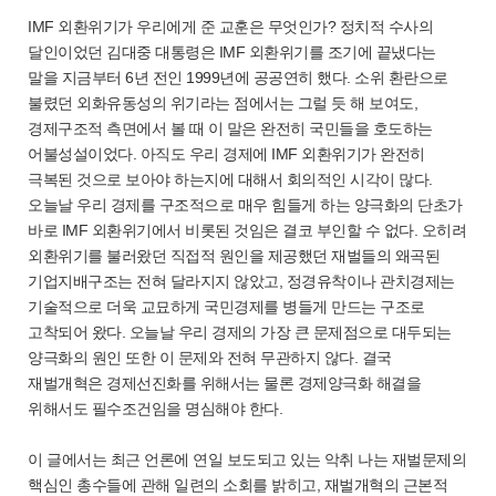
IMF 외환위기가 우리에게 준 교훈은 무엇인가? 정치적 수사의
달인이었던 김대중 대통령은 IMF 외환위기를 조기에 끝냈다는
말을 지금부터 6년 전인 1999년에 공공연히 했다. 소위 환란으로
불렸던 외화유동성의 위기라는 점에서는 그럴 듯 해 보여도,
경제구조적 측면에서 볼 때 이 말은 완전히 국민들을 호도하는
어불성설이었다. 아직도 우리 경제에 IMF 외환위기가 완전히
극복된 것으로 보아야 하는지에 대해서 회의적인 시각이 많다.
오늘날 우리 경제를 구조적으로 매우 힘들게 하는 양극화의 단초가
바로 IMF 외환위기에서 비롯된 것임은 결코 부인할 수 없다. 오히려
외환위기를 불러왔던 직접적 원인을 제공했던 재벌들의 왜곡된
기업지배구조는 전혀 달라지지 않았고, 정경유착이나 관치경제는
기술적으로 더욱 교묘하게 국민경제를 병들게 만드는 구조로
고착되어 왔다. 오늘날 우리 경제의 가장 큰 문제점으로 대두되는
양극화의 원인 또한 이 문제와 전혀 무관하지 않다. 결국
재벌개혁은 경제선진화를 위해서는 물론 경제양극화 해결을
위해서도 필수조건임을 명심해야 한다.
이 글에서는 최근 언론에 연일 보도되고 있는 악취 나는 재벌문제의
핵심인 총수들에 관해 일련의 소회를 밝히고, 재벌개혁의 근본적