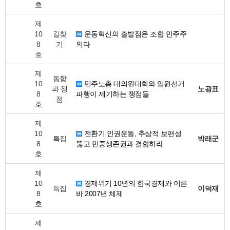
호
제
10
길찾
운동혁신의 출발점은 조합 민주주
8
기
의다
호
제
동향
10
민주노총 대의원대회와 임원선거
과 쟁
노광표
8
파행이 제기하는 쟁점들
점
호
제
10
전환기 인권운동, 추상적 보편성
특집
박래군
8
뚫고 민중생존권과 결합하라
호
제
10
경제위기 10년의 한국경제와 이른
특집
이덕재
8
바 2007년 체제
호
제