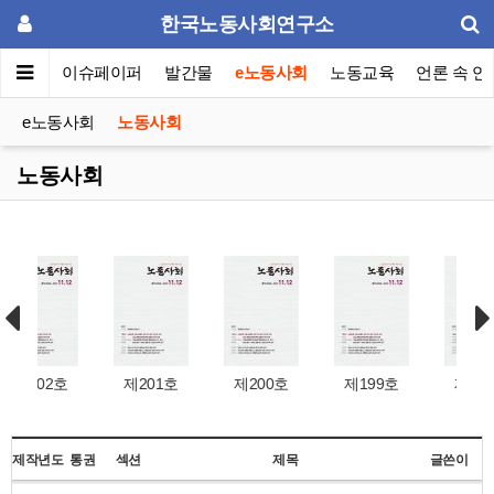
한국노동사회연구소
동포럼
이슈페이퍼
발간물
e노동사회
노동교육
언론 속 연
e노동사회
노동사회
노동사회
호
제201호
제200호
제199호
제198호
제작년도
통권
섹션
제목
글쓴이