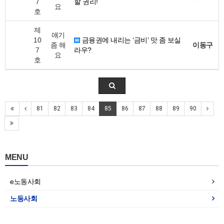
7
할 권리!
요
호
제
얘기
10
금융권에 내리는 ‘금비’ 맛 좀 보실
좀 해
이동구
7
라우?
요
호
81
82
83
84
85
86
87
88
89
90
MENU
e노동사회
노동사회