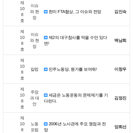
제
이슈
10
와 현
한미 FTA협상, 그 이슈와 전망
김인숙
8
장
호
제
이슈
10
제2의 대구참사를 막을 수만 있다
와 현
백남희
8
면!
장
호
제
10
칼럼
민주노동당, 뭔가를 보여줘!
이창우
8
호
제
주장
10
세금은 노동운동의 문제제기를 기
과 대
김정진
8
다린다.
안
호
제
10
노동
2006년 노사관계 주요 쟁점과 전
양희선
8
포럼
망