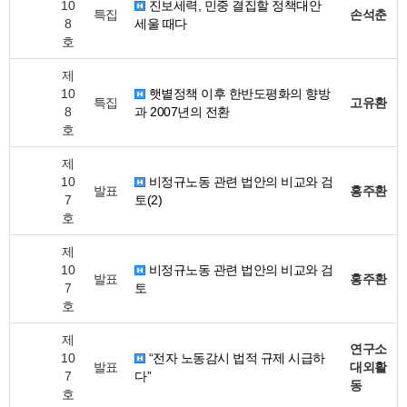
10
진보세력, 민중 결집할 정책대안
특집
손석춘
8
세울 때다
호
제
10
햇볕정책 이후 한반도평화의 향방
특집
고유환
8
과 2007년의 전환
호
제
10
비정규노동 관련 법안의 비교와 검
발표
홍주환
7
토(2)
호
제
10
비정규노동 관련 법안의 비교와 검
발표
홍주환
7
토
호
제
연구소
10
“전자 노동감시 법적 규제 시급하
발표
대외활
7
다”
동
호