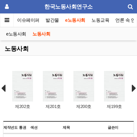
한국노동사회연구소
동포럼
이슈페이퍼
발간물
e노동사회
노동교육
언론 속 연
e노동사회
노동사회
노동사회
제202호
제201호
제200호
제199호
제작년도
통권
섹션
제목
글쓴이