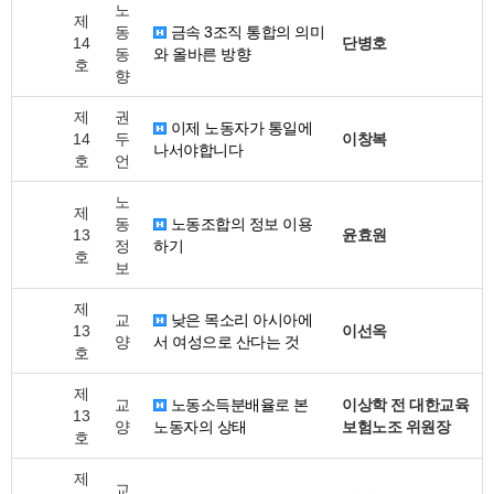
노
제
동
금속 3조직 통합의 의미
14
단병호
동
와 올바른 방향
호
향
제
권
이제 노동자가 통일에
14
두
이창복
나서야합니다
호
언
노
제
동
노동조합의 정보 이용
13
윤효원
정
하기
호
보
제
교
낮은 목소리 아시아에
13
이선옥
양
서 여성으로 산다는 것
호
제
교
노동소득분배율로 본
이상학 전 대한교육
13
양
노동자의 상태
보험노조 위원장
호
제
교