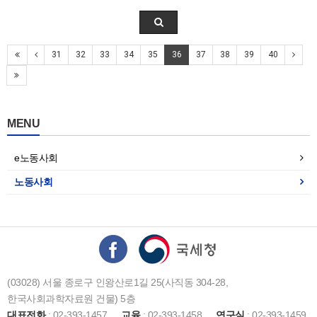
31
32
33
34
35
36
37
38
39
40
MENU
e노동사회
노동사회
(03028) 서울 종로구 인왕산로1길 25(사직동 304-28,
한국사회과학자료원 건물) 5층
대표전화
: 02-393-1457
교육
: 02-393-1458
연구실
: 02-393-1459