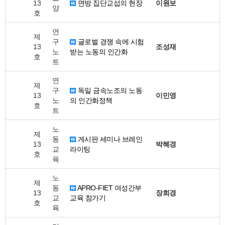
13
면방 집단교섭의 현장
이원보
양
호
연
제
구
글로벌 경쟁 속에 시험
13
조성재
노
받는 노동의 인간화
호
트
연
제
구
독일 금속노조의 노동
13
이민영
노
의 인간화정책
호
트
노
제
동
게시판 세미나 브레인
13
박혜경
교
라이팅
호
육
노
제
동
APRO-FIET 여성간부
13
장희경
교
교육 참가기
호
육