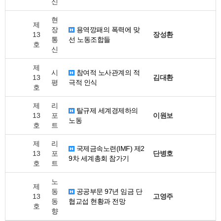
신
현
제
장
용역깡패의 폭력에 맞
13
장성환
통
선 노동조합들
호
신
제
시
참여적 노사관계의 적
13
김대환
평
극적 인식
호
제
리
탈규제 세계경제하의
13
포
이원보
노동
호
트
제
리
국제금속노련(IMF) 제2
13
포
단병호
9차 세계총회 참가기
호
트
노
제
동
공공부문 97년 임금 단
13
고영주
동
협교섭 현황과 전망
호
향