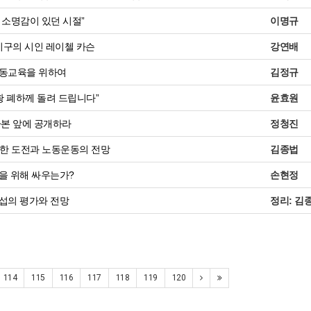
 소명감이 있던 시절”
이명규
지구의 시인 레이첼 카슨
강연배
동교육을 위하여
김정규
황 폐하께 돌려 드립니다”
윤효원
자본 앞에 공개하라
정청진
향한 도전과 노동운동의 전망
김종법
을 위해 싸우는가?
손현정
섭의 평가와 전망
정리: 김
114
115
116
117
118
119
120