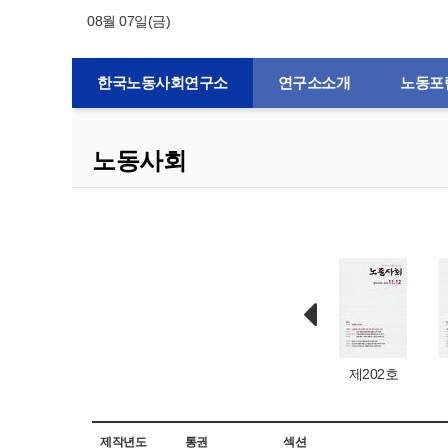
08월 07일(금)
한국노동사회연구소
연구소소개
노동포
노동사회
제132호
제1호
제203호
제202호
제작년도
통권
섹션