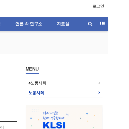
로그인
육
언론 속 연구소
자료실
MENU
e노동사회
노동사회
호
제196호
제195호
제194호
제193호
쓴이