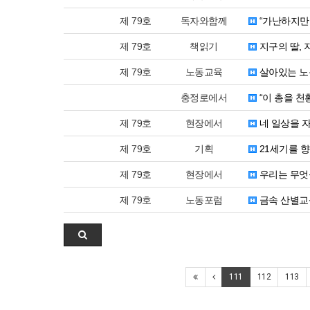
제 79호
독자와함께
“가난하지만
제 79호
책읽기
지구의 딸, 
제 79호
노동교육
살아있는 노
충정로에서
“이 총을 천
제 79호
현장에서
네 일상을 
제 79호
기획
21세기를 
제 79호
현장에서
우리는 무엇
제 79호
노동포럼
금속 산별교
111
112
113