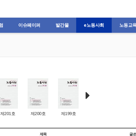
럼
이슈페이퍼
발간물
e노동사회
노동교
제201호
제200호
제199호
제198호
제197
제목
글