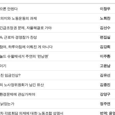
으론 안된다
이창우
의 의미와 노동운동의 과제
노회찬
긴급조정권 문제, 자율해결로 가야
김선수
5%, 근로자 경영참가 찬성
편집실
참여, 하루아침에 이뤄진 게 아니다
김강희
놀드 슈왈제네거 주연의 ‘런닝맨’
이주환
이기
고윤남
나친 임금인상?
김유선
의 노사정위원회가 남긴 유산
김종진
환경문제에 관심가져야
강양구
 낡았는가
정주연
5차 각료회담 의제에 대한 노동조합 성명서
번역: 윤