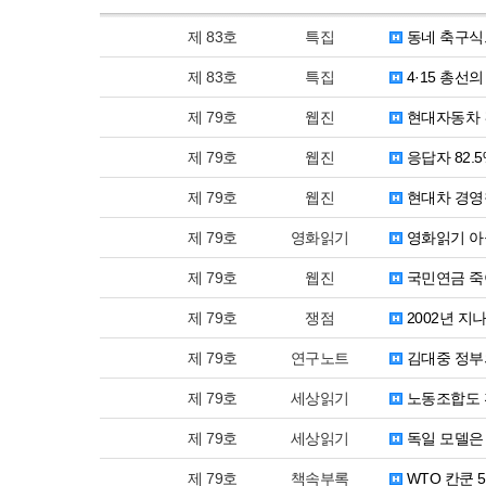
제 83호
특집
동네 축구식
제 83호
특집
4·15 총선
제 79호
웹진
현대자동차 
제 79호
웹진
응답자 82.
제 79호
웹진
현대차 경영
제 79호
영화읽기
영화읽기 아
제 79호
웹진
국민연금 죽
제 79호
쟁점
2002년 지
제 79호
연구노트
김대중 정부
제 79호
세상읽기
노동조합도 
제 79호
세상읽기
독일 모델은
제 79호
책속부록
WTO 칸쿤 