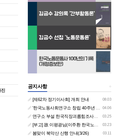
공지사항
+
종진
[제62차 정기이사회] 개최 안내
08.03
'한국노동사회연구소 창립 40주년 기념 행사 안내'
04.06
연구소 부설 한국직장괴롭힘조사센터 '2026년도 주요 사업 안내' (교육/컨설팅)
03.25
[부고] 故 이평광님(이주환 한국노동사회연구소 부소장 부친상)
03.23
봄맞이 북악산 산행 안내(3/26)
03.11