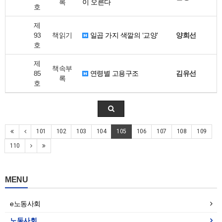
록
이 오른다
호
제
93
책읽기
일곱 가지 색깔의 ‘교양’
양희선
호
제
책속부
85
연령별 고용구조
김유선
록
호
101
102
103
104
105
106
107
108
109
110
MENU
e노동사회
노동사회