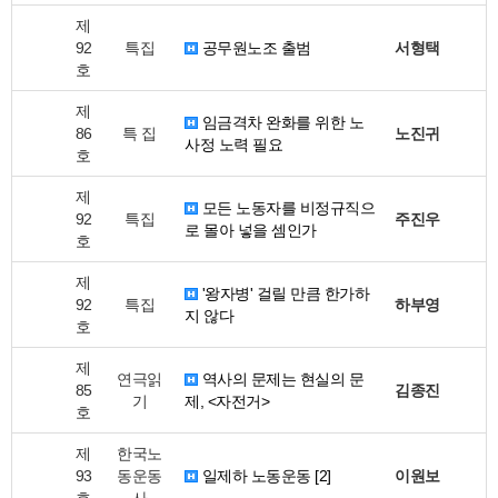
제
92
특집
공무원노조 출범
서형택
호
제
임금격차 완화를 위한 노
86
특 집
노진귀
사정 노력 필요
호
제
모든 노동자를 비정규직으
92
특집
주진우
로 몰아 넣을 셈인가
호
제
'왕자병' 걸릴 만큼 한가하
92
특집
하부영
지 않다
호
제
연극읽
역사의 문제는 현실의 문
85
김종진
기
제, <자전거>
호
제
한국노
93
동운동
일제하 노동운동 [2]
이원보