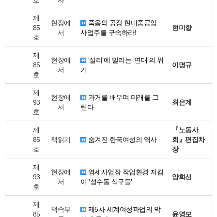
호
사
제
현장에
죽음의 공장 현대중공업
85
현미향
서
사업주를 구속하라!
호
제
현장에
'실리'에 밀리는 '연대'의 위
85
이명규
서
기
호
제
현장에
과거를 배우며 미래를 그
93
최은계
서
린다
호
제
『노동사
85
책읽기
숨겨진 한국여성의 역사
회』편집차
호
장
제
현장에
영세사업장 작업환경 지킴
93
양희선
서
이 '성수동 식구들'
호
제
책속부
제5차 세계여성파업의 막
85
윤영모