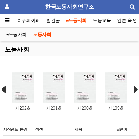
한국노동사회연구소
동포럼
이슈페이퍼
발간물
e노동사회
노동교육
언론 속 연
e노동사회
노동사회
노동사회
제202호
제201호
제200호
제199호
제작년도
통권
섹션
제목
글쓴이