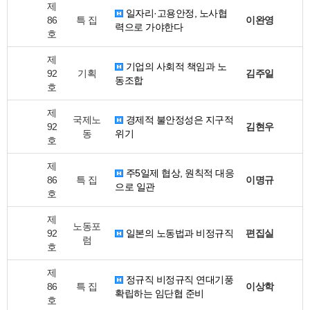
제
일자리·고용안정, 노사협
86
특 집
이완영
력으로 가야한다
호
제
기업의 사회적 책임과 노
92
기획
김주일
동조합
호
제
국제노
경제적 불안정성은 지구적
92
김현우
동
위기
호
제
주5일제 협상, 원칙적 대응
86
특 집
이명규
으로 일관
호
제
노동포
92
일본의 노동법과 비정규직
편집실
럼
호
제
정규직 비정규직 연대기풍
86
특 집
이상학
확립하는 임단협 준비
호