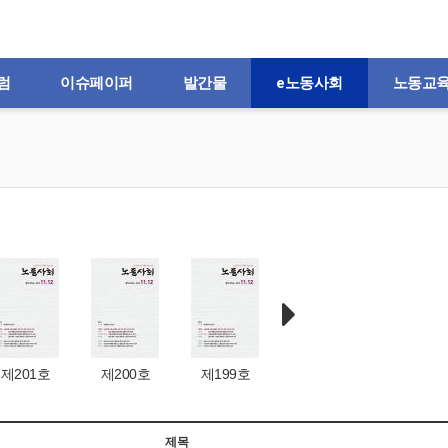
럼
이슈페이퍼
발간물
e노동사회
노동교
제201호
제200호
제199호
제198호
제197
제목