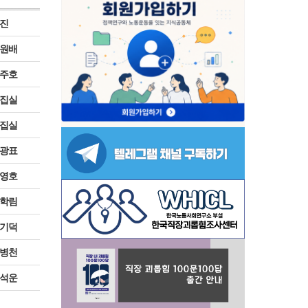
진
원배
주호
집실
집실
광표
영호
학림
기덕
병천
석운