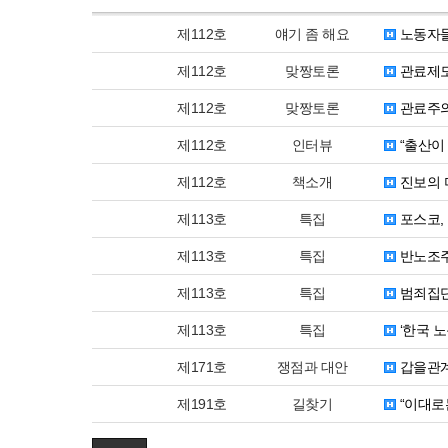
제112호
얘기 좀 해요
노동자들
제112호
맞짱토론
관료제도
제112호
맞짱토론
관료주의
제112호
인터뷰
“출산이
제112호
책소개
진보의 
제113호
특집
포스코,
제113호
특집
반노조주
제113호
특집
범죄집단
제113호
특집
‘한국 
제171호
쟁점과 대안
갑을관계
제191호
길찾기
“이대로