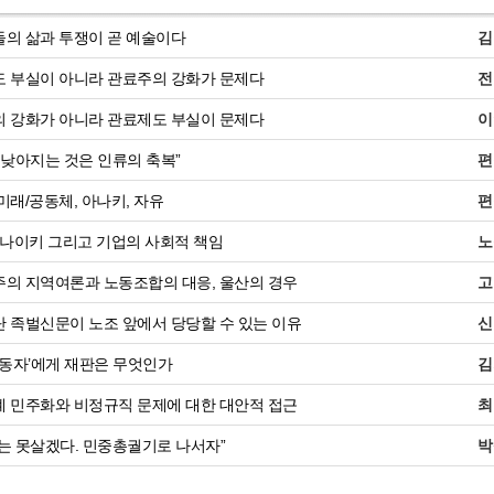
의 삶과 투쟁이 곧 예술이다
김
 부실이 아니라 관료주의 강화가 문제다
전
 강화가 아니라 관료제도 부실이 문제다
이
 낮아지는 것은 인류의 축복”
편
미래/공동체, 아나키, 자유
편
 나이키 그리고 기업의 사회적 책임
노
의 지역여론과 노동조합의 대응, 울산의 경우
고
 족벌신문이 노조 앞에서 당당할 수 있는 이유
신
노동자’에게 재판은 무엇인가
김
 민주화와 비정규직 문제에 대한 대안적 접근
최
는 못살겠다. 민중총궐기로 나서자”
박