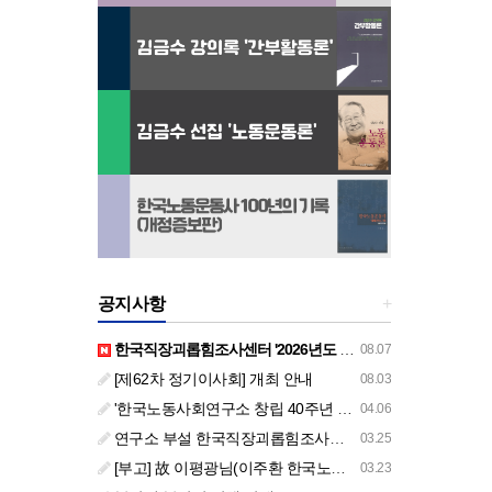
공지사항
+
한국직장괴롭힘조사센터 '2026년도 하반기 주요 사업 안내' (교육/컨설팅)
08.07
[제62차 정기이사회] 개최 안내
08.03
'한국노동사회연구소 창립 40주년 기념 행사 안내'
04.06
연구소 부설 한국직장괴롭힘조사센터 '2026년도 주요 사업 안내' (교육/컨설팅)
03.25
[부고] 故 이평광님(이주환 한국노동사회연구소 부소장 부친상)
03.23