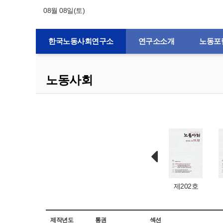
08월 08일(토)
한국노동사회연구소
연구소소개
노동포
노동사회
제132호
제1호
제203호
제202호
제작년도
통권
섹션