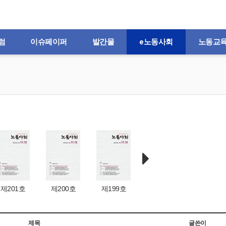
럼
이슈페이퍼
발간물
e노동사회
노동교
제201호
제200호
제199호
제198호
제197
제목
글쓴이