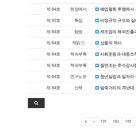
제 84호
현장에서
폐업철회 투쟁에서
제 93호
특집
비정규직 규모와 실
제 84호
탐방
제조업의 해외진출과
제 84호
책읽기
상품의 역사
제 84호
책속부록
사회운동과 대중조
제 84호
책속부록
칠면조는 추수감사절
제 84호
연구노트
청년실업과 일자리 
제 84호
산책
말죽거리의 70년대
101
102
103