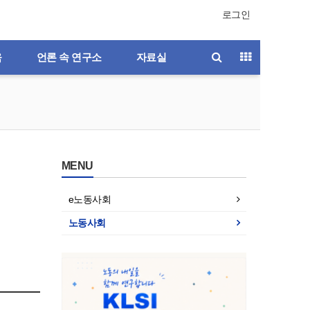
로그인
육
언론 속 연구소
자료실
MENU
e노동사회
노동사회
호
제196호
제195호
제194호
제193호