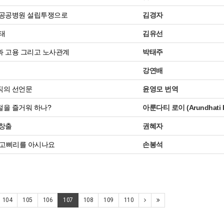
 공공병원 설립투쟁으로
김경자
태
김유선
 고용 그리고 노사관계
박태주
강연배
직의 선언문
윤영모 번역
을 즐거워 하나?
아룬다티 로이 (Arundhati 
창출
권혜자
 고삐리를 아시나요
손봉석
104
105
106
107
108
109
110