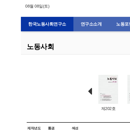
08월 08일(토)
한국노동사회연구소
연구소소개
노동포
노동사회
제132호
제1호
제203호
제202호
제작년도
통권
섹션