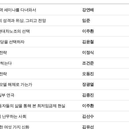
역 세미나를 다녀와서
강연배
 성격과 위상, 그리고 전망
임준
 현대차노조의 선택
이주환
 당을 선택하자
김윤철
선전략
이정식
 썩는다
조건준
선전략
오동진
모델 해체로 가는가
장광열
일부 연극
김종진
자들의 삶을 통해 본 최저임금제 현실
이주환
이 난무하는 사회
김선수
한 여섯 가지 신화
김유선