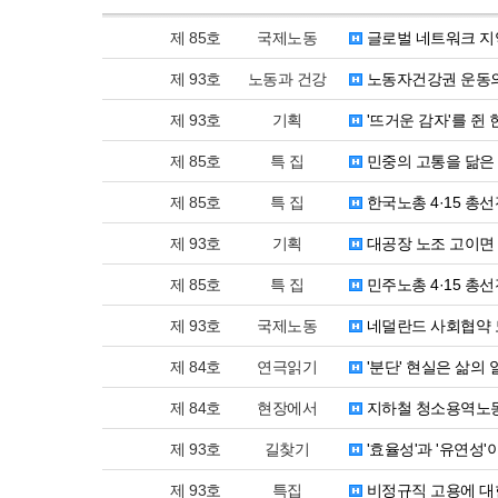
제 85호
국제노동
글로벌 네트워크 지
제 93호
노동과 건강
노동자건강권 운동의
제 93호
기획
'뜨거운 감자'를 쥔
제 85호
특 집
민중의 고통을 닮은
제 85호
특 집
한국노총 4·15 총
제 93호
기획
대공장 노조 고이면
제 85호
특 집
민주노총 4·15 총
제 93호
국제노동
네덜란드 사회협약 
제 84호
연극읽기
'분단' 현실은 삶의 
제 84호
현장에서
지하철 청소용역노동
제 93호
길찾기
'효율성'과 '유연성'
제 93호
특집
비정규직 고용에 대