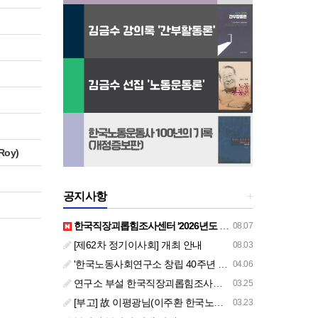
Roy)
공지사항
+
한국직장괴롭힘조사센터 '2026년도 하반기 주요 사업 안내' (교육/컨설팅)
08.07
[제62차 정기이사회] 개최 안내
08.03
'한국노동사회연구소 창립 40주년 기념 행사 안내'
04.06
연구소 부설 한국직장괴롭힘조사센터 '2026년도 주요 사업 안내' (교육/컨설팅)
03.25
[부고] 故 이평광님(이주환 한국노동사회연구소 부소장 부친상)
03.23