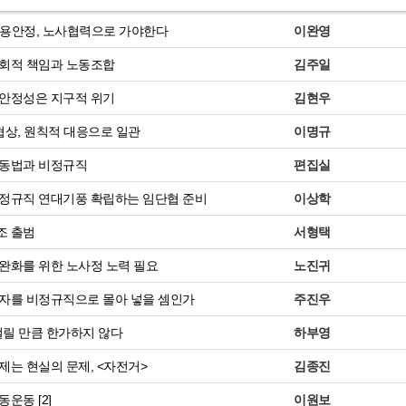
용안정, 노사협력으로 가야한다
이완영
회적 책임과 노동조합
김주일
안정성은 지구적 위기
김현우
협상, 원칙적 대응으로 일관
이명규
동법과 비정규직
편집실
정규직 연대기풍 확립하는 임단협 준비
이상학
조 출범
서형택
완화를 위한 노사정 노력 필요
노진귀
자를 비정규직으로 몰아 넣을 셈인가
주진우
걸릴 만큼 한가하지 않다
하부영
제는 현실의 문제, <자전거>
김종진
운동 [2]
이원보