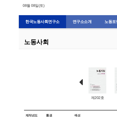
08월 08일(토)
한국노동사회연구소
연구소소개
노동포
노동사회
제132호
제1호
제203호
제202호
제작년도
통권
섹션