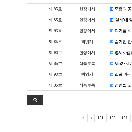
제 85호
현장에서
죽음의 공
제 85호
현장에서
'실리'에 
제 93호
현장에서
과거를 배
제 85호
책읽기
숨겨진 한
제 93호
현장에서
영세사업장
제 85호
책속부록
제5차 세
제 93호
책읽기
일곱 가지 
제 85호
책속부록
연령별 
101
102
103