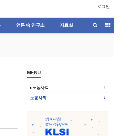
로그인
육
언론 속 연구소
자료실
MENU
e노동사회
노동사회
호
제196호
제195호
제194호
제193호