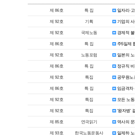
제 86호
특 집
일자리·고
제 92호
기획
기업의 사
제 92호
국제노동
경제적 불
제 86호
특 집
주5일제 
제 92호
노동포럼
일본의 노
제 86호
특 집
정규직 비
제 92호
특집
공무원노
제 86호
특 집
임금격차 
제 92호
특집
모든 노동
제 92호
특집
'왕자병' 
제 85호
연극읽기
역사의 문
제 93호
한국노동운동사
일제하 노동