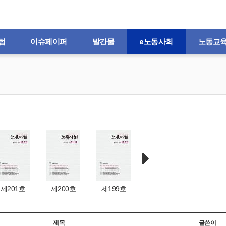
럼
이슈페이퍼
발간물
e노동사회
노동교
제201호
제200호
제199호
제198호
제197
제목
글쓴이