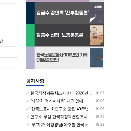
장
공지사항
+
한국직장괴롭힘조사센터 '2026년도 하반기 주요 사업 안내' (교육/컨설팅)
08.07
[제62차 정기이사회] 개최 안내
08.03
'한국노동사회연구소 창립 40주년 기념 행사 안내'
04.06
연구소 부설 한국직장괴롭힘조사센터 '2026년도 주요 사업 안내' (교육/컨설팅)
03.25
[부고] 故 이평광님(이주환 한국노동사회연구소 부소장 부친상)
03.23