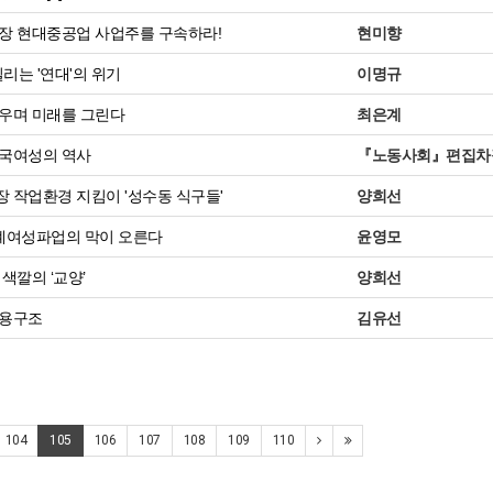
장 현대중공업 사업주를 구속하라!
현미향
밀리는 '연대'의 위기
이명규
우며 미래를 그린다
최은계
국여성의 역사
『노동사회』편집차
 작업환경 지킴이 '성수동 식구들'
양희선
계여성파업의 막이 오른다
윤영모
색깔의 ‘교양’
양희선
고용구조
김유선
104
105
106
107
108
109
110