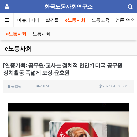
한국노동사회연구소
동포럼
이슈페이퍼
발간물
e노동사회
노동교육
언론 속 연
e노동사회
노동사회
e노동사회
[연중기획: 공무원·교사는 정치적 천민?] 미국 공무원
정치활동 폭넓게 보장-윤효원
윤효원
4,874
2024.04.13 12:48