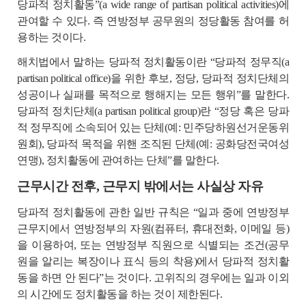
당파적 정치활동”(a wide range of partisan political activities)에
관여할 수 있다. 즉 연방정부 공무원의 정당활동 참여를 허
용하는 것이다.
해치법에서 말하는 당파적 정치활동이란 “당파적 정무직(a
partisan political office)을 위한 후보, 정당, 당파적 정치단체의
성공이나 실패를 목적으로 행해지는 모든 행위”를 말한다.
당파적 정치단체(a partisan political group)란 “정당 혹은 당파
적 정무직에 소속되어 있는 단체(예: 민주당하원선거운동위
원회), 당파적 목적을 위핸 조직된 단체(예: 공화당전국여성
연맹), 정치활동에 관여하는 단체”를 말한다.
근무시간 전후, 근무지 밖에서는 사실상 자유
당파적 정치활동에 관한 일반 규칙은 “일과 중에 연방정부
근무지에서 연방정부의 자원(컴퓨터, 휴대전화, 이메일 등)
을 이용하여, 또는 연방정부 직원으로 식별되는 조건(공무
원을 알리는 복장이나 표식 등의 착용)에서 당파적 정치활
동을 하면 안 된다”는 것이다. 고위직의 경우에는 일과 이외
의 시간에도 정치활동을 하는 것이 제한된다.